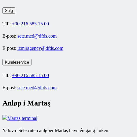
Salg
Tlf.:
+90 216 585 15 00
E-post:
sete.med@dfds.com
E-post:
izmiragency@dfds.com
Kundeservice
Tlf.:
+90 216 585 15 00
E-post:
sete.med@dfds.com
Anløp i Martaş
Yalova–Sète-ruten anløper Martaş havn én gang i uken.