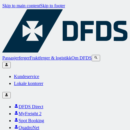
Skip to main content
Skip to footer
Passasjerferger
Fraktferger & logistikk
Om DFDS
Kundeservice
Lokale kontorer
DFDS Direct
MyFreight 2
Spot Booking
QuadroNet