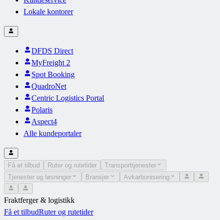
Lokale kontorer
DFDS Direct
MyFreight 2
Spot Booking
QuadroNet
Centric Logistics Portal
Polaris
Aspect4
Alle kundeportaler
Få et tilbud
Ruter og rutetider
Transporttjenester
Tjenester og løsninger
Bransjer
Avkarbonisering
Fraktferger & logistikk
Få et tilbud
Ruter og rutetider