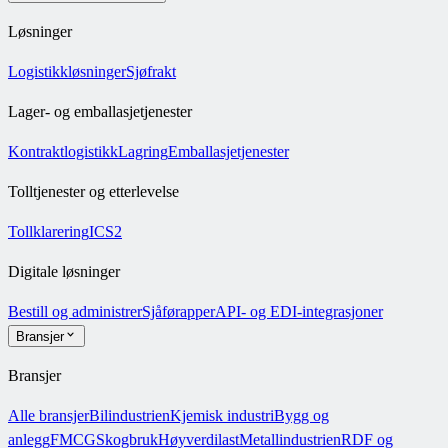
Løsninger
Logistikkløsninger
Sjøfrakt
Lager- og emballasjetjenester
Kontraktlogistikk
Lagring
Emballasjetjenester
Tolltjenester og etterlevelse
Tollklarering
ICS2
Digitale løsninger
Bestill og administrer
Sjåførapper
API- og EDI-integrasjoner
Bransjer
Bransjer
Alle bransjer
Bilindustrien
Kjemisk industri
Bygg og
anlegg
FMCG
Skogbruk
Høyverdilast
Metallindustrien
RDF og