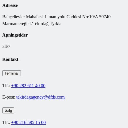
Adresse
Bahçelievler Mahallesi Liman yolu Caddesi No:19/A 59740
Marmaraereğlisi/Tekirdağ Tyrkia
Åpningstider
24/7
Kontakt
Terminal
Tlf.:
+90 282 611 40 00
E-post:
tekirdagagency@dfds.com
Salg
Tlf.:
+90 216 585 15 00