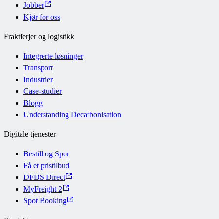
Jobber
Kjør for oss
Fraktferjer og logistikk
Integrerte løsninger
Transport
Industrier
Case-studier
Blogg
Understanding Decarbonisation
Digitale tjenester
Bestill og Spor
Få et pristilbud
DFDS Direct
MyFreight 2
Spot Booking