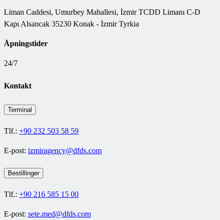
Liman Caddesi, Umurbey Mahallesi, İzmir TCDD Limanı C-D
Kapı Alsancak 35230 Konak - İzmir Tyrkia
Åpningstider
24/7
Kontakt
Terminal
Tlf.:
+90 232 503 58 59
E-post:
izmiragency@dfds.com
Bestillinger
Tlf.:
+90 216 585 15 00
E-post:
sete.med@dfds.com