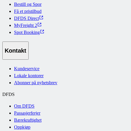
Bestill og Spor
Få et pristilbud
DFDS Direct
MyFreight 2
Spot Booking
Kontakt
Kundeservice
Lokale kontorer
Abonner på nyhetsbrev
DFDS
Om DFDS
Passasjerferjer
Bærekraftighet
Oppkjøp