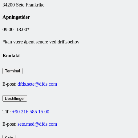
34200 Sète Frankrike
Åpningstider
09.00–18.00*
*kan være åpent senere ved driftsbehov
Kontakt
Terminal
E-post:
dfds.sete@dfds.com
Bestillinger
Tlf.:
+90 216 585 15 00
E-post:
sete.med@dfds.com