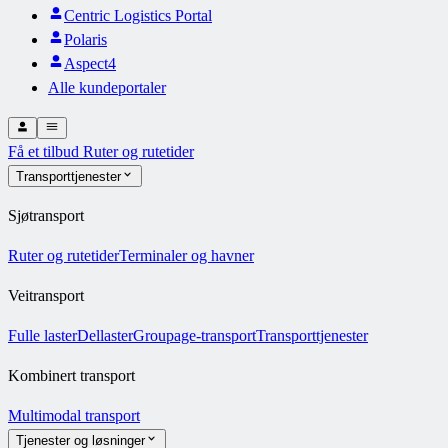
Centric Logistics Portal
Polaris
Aspect4
Alle kundeportaler
Få et tilbud
Ruter og rutetider
Transporttjenester
Sjøtransport
Ruter og rutetider
Terminaler og havner
Veitransport
Fulle laster
Dellaster
Groupage-transport
Transporttjenester
Kombinert transport
Multimodal transport
Tjenester og løsninger