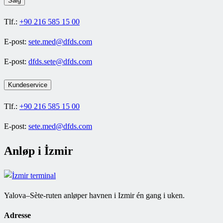
Salg
Tlf.:
+90 216 585 15 00
E-post:
sete.med@dfds.com
E-post:
dfds.sete@dfds.com
Kundeservice
Tlf.:
+90 216 585 15 00
E-post:
sete.med@dfds.com
Anløp i İzmir
Yalova–Sète-ruten anløper havnen i Izmir én gang i uken.
Adresse