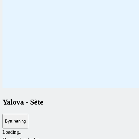
Yalova
-
Sète
Bytt retning
Loading...