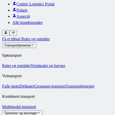
Centric Logistics Portal
Polaris
Aspect4
Alle kundeportaler
Få et tilbud
Ruter og rutetider
Transporttjenester
Sjøtransport
Ruter og rutetider
Terminaler og havner
Veitransport
Fulle laster
Dellaster
Groupage-transport
Transporttjenester
Kombinert transport
Multimodal transport
Tjenester og løsninger