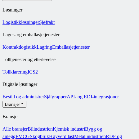
Løsninger
Logistikkløsninger
Sjøfrakt
Lager- og emballasjetjenester
Kontraktlogistikk
Lagring
Emballasjetjenester
Tolltjenester og etterlevelse
Tollklarering
ICS2
Digitale løsninger
Bestill og administrer
Sjåførapper
API- og EDI-integrasjoner
Bransjer
Bransjer
Alle bransjer
Bilindustrien
Kjemisk industri
Bygg og
anlegg
FMCG
Skogbruk
Høyverdilast
Metallindustrien
RDF og