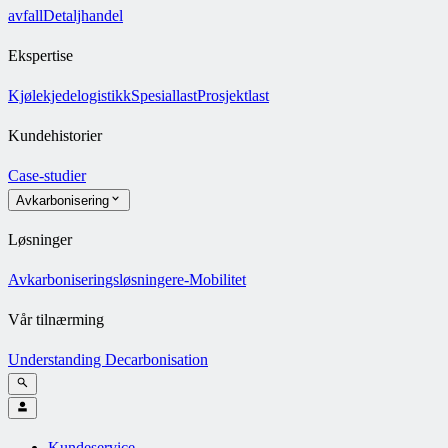
avfall
Detaljhandel
Ekspertise
Kjølekjedelogistikk
Spesiallast
Prosjektlast
Kundehistorier
Case-studier
Avkarbonisering
Løsninger
Avkarboniseringsløsninger
e-Mobilitet
Vår tilnærming
Understanding Decarbonisation
Kundeservice