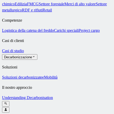
chimico
Edilizia
FMCG
Settore forestale
Merci di alto valore
Settore
metallurgico
RDF e rifiuti
Retail
Competenze
Logistica della catena del freddo
Carichi speciali
Project cargo
Casi di clienti
Casi di studio
Decarbonizzazione
Soluzioni
Soluzioni decarbonizzate
eMobilità
Il nostro approccio
Understanding Decarbonisation