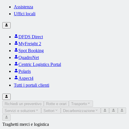
Assistenza
Uffici locali
DFDS Direct
MyFreight 2
Spot Booking
QuadroNet
Centric Logistics Portal
Polaris
Aspect4
Tutti i portali clienti
Richiedi un preventivo
Rotte e orari
Trasporto
Servizi e soluzioni
Settori
Decarbonizzazione
Traghetti merci e logistica