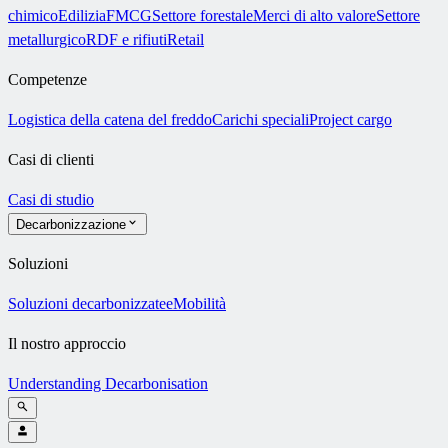
chimico
Edilizia
FMCG
Settore forestale
Merci di alto valore
Settore
metallurgico
RDF e rifiuti
Retail
Competenze
Logistica della catena del freddo
Carichi speciali
Project cargo
Casi di clienti
Casi di studio
Decarbonizzazione
Soluzioni
Soluzioni decarbonizzate
eMobilità
Il nostro approccio
Understanding Decarbonisation