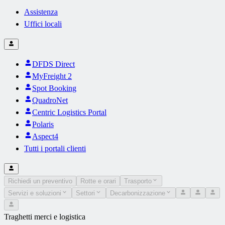
Assistenza
Uffici locali
DFDS Direct
MyFreight 2
Spot Booking
QuadroNet
Centric Logistics Portal
Polaris
Aspect4
Tutti i portali clienti
Richiedi un preventivo
Rotte e orari
Trasporto
Servizi e soluzioni
Settori
Decarbonizzazione
Traghetti merci e logistica