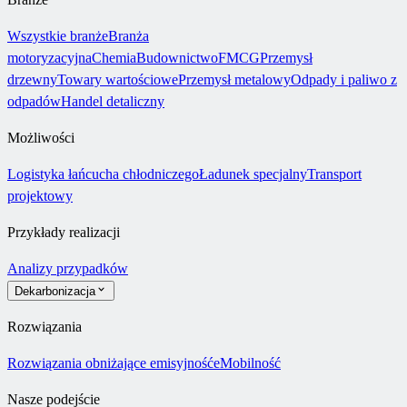
Wszystkie branże
Branża
motoryzacyjna
Chemia
Budownictwo
FMCG
Przemysł
drzewny
Towary wartościowe
Przemysł metalowy
Odpady i paliwo z
odpadów
Handel detaliczny
Możliwości
Logistyka łańcucha chłodniczego
Ładunek specjalny
Transport
projektowy
Przykłady realizacji
Analizy przypadków
Dekarbonizacja
Rozwiązania
Rozwiązania obniżające emisyjność
eMobilność
Nasze podejście