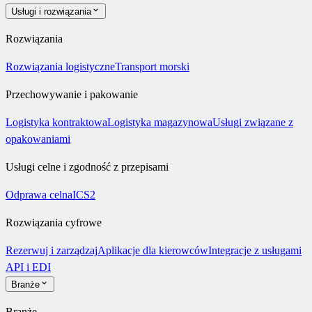
Usługi i rozwiązania
Rozwiązania
Rozwiązania logistyczne
Transport morski
Przechowywanie i pakowanie
Logistyka kontraktowa
Logistyka magazynowa
Usługi związane z
opakowaniami
Usługi celne i zgodność z przepisami
Odprawa celna
ICS2
Rozwiązania cyfrowe
Rezerwuj i zarządzaj
Aplikacje dla kierowców
Integracje z usługami
API i EDI
Branże
Branże