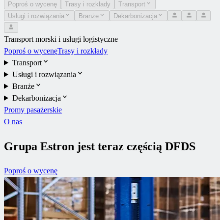
Poproś o wycenę
Trasy i rozkłady
Transport
Usługi i rozwiązania
Branże
Dekarbonizacja
Transport morski i usługi logistyczne
Poproś o wycenę
Trasy i rozkłady
Transport
Usługi i rozwiązania
Branże
Dekarbonizacja
Promy pasażerskie
O nas
Grupa Estron jest teraz częścią DFDS
Poproś o wycenę