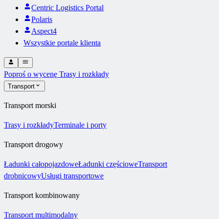
Centric Logistics Portal
Polaris
Aspect4
Wszystkie portale klienta
Poproś o wycenę
Trasy i rozkłady
Transport
Transport morski
Trasy i rozkłady
Terminale i porty
Transport drogowy
Ładunki całopojazdowe
Ładunki częściowe
Transport
drobnicowy
Usługi transportowe
Transport kombinowany
Transport multimodalny