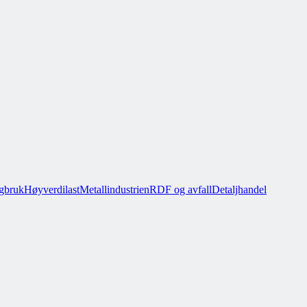
gbruk
Høyverdilast
Metallindustrien
RDF og avfall
Detaljhandel