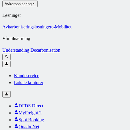
Avkarbonisering
Løsninger
Avkarboniseringsløsninger
e-Mobilitet
Vår tilnærming
Understanding Decarbonisation
Kundeservice
Lokale kontorer
DFDS Direct
MyFreight 2
Spot Booking
QuadroNet