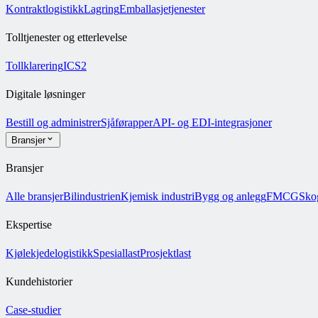
Kontraktlogistikk
Lagring
Emballasjetjenester
Tolltjenester og etterlevelse
Tollklarering
ICS2
Digitale løsninger
Bestill og administrer
Sjåførapper
API- og EDI-integrasjoner
Bransjer
Bransjer
Alle bransjer
Bilindustrien
Kjemisk industri
Bygg og anlegg
FMCG
Sko
Ekspertise
Kjølekjedelogistikk
Spesiallast
Prosjektlast
Kundehistorier
Case-studier