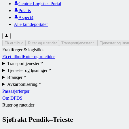
Centric Logistics Portal
Polaris
Aspect4
Alle kundeportaler
Få et tilbud
Ruter og rutetider
Transporttjenester
Tjenester og løsn
Fraktferger & logistikk
Få et tilbud
Ruter og rutetider
Transporttjenester
Tjenester og løsninger
Bransjer
Avkarbonisering
Passasjerferger
Om DFDS
Ruter og rutetider
Sjøfrakt Pendik–Trieste