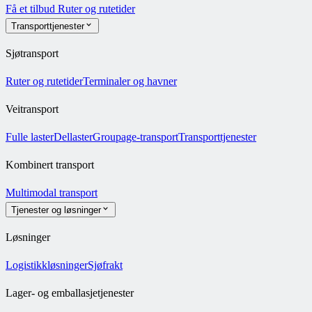
Få et tilbud
Ruter og rutetider
Transporttjenester
Sjøtransport
Ruter og rutetider
Terminaler og havner
Veitransport
Fulle laster
Dellaster
Groupage-transport
Transporttjenester
Kombinert transport
Multimodal transport
Tjenester og løsninger
Løsninger
Logistikkløsninger
Sjøfrakt
Lager- og emballasjetjenester