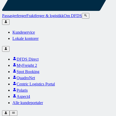
Passasjerferger
Fraktferger & logistikk
Om DFDS
Kundeservice
Lokale kontorer
DFDS Direct
MyFreight 2
Spot Booking
QuadroNet
Centric Logistics Portal
Polaris
Aspect4
Alle kundeportaler