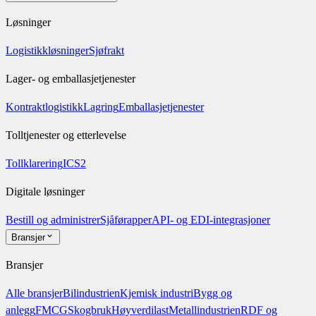
Løsninger
Logistikkløsninger
Sjøfrakt
Lager- og emballasjetjenester
Kontraktlogistikk
Lagring
Emballasjetjenester
Tolltjenester og etterlevelse
Tollklarering
ICS2
Digitale løsninger
Bestill og administrer
Sjåførapper
API- og EDI-integrasjoner
Bransjer
Bransjer
Alle bransjer
Bilindustrien
Kjemisk industri
Bygg og
anlegg
FMCG
Skogbruk
Høyverdilast
Metallindustrien
RDF og