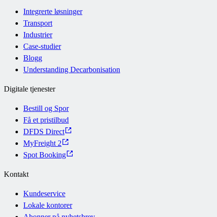
Integrerte løsninger
Transport
Industrier
Case-studier
Blogg
Understanding Decarbonisation
Digitale tjenester
Bestill og Spor
Få et pristilbud
DFDS Direct
MyFreight 2
Spot Booking
Kontakt
Kundeservice
Lokale kontorer
Abonner på nyhetsbrev