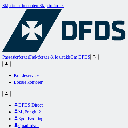
Skip to main content
Skip to footer
Passasjerferger
Fraktferger & logistikk
Om DFDS
Kundeservice
Lokale kontorer
DFDS Direct
MyFreight 2
Spot Booking
QuadroNet