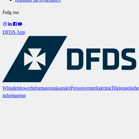
Følg oss
DFDS App
Whistleblower
Informasjonskapsler
Personvernerklæring
Tilgjengelighe
informasjon