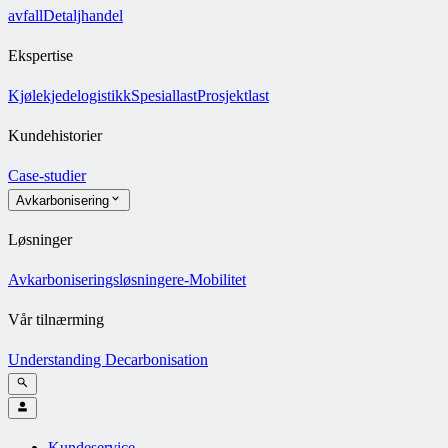
avfall
Detaljhandel
Ekspertise
Kjølekjedelogistikk
Spesiallast
Prosjektlast
Kundehistorier
Case-studier
Avkarbonisering
Løsninger
Avkarboniseringsløsninger
e-Mobilitet
Vår tilnærming
Understanding Decarbonisation
Kundeservice