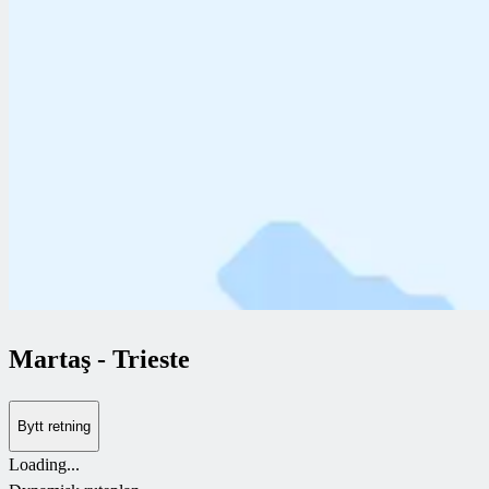
Martaş
-
Trieste
Bytt retning
Loading...