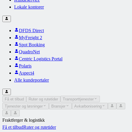
Lokale kontorer
DFDS Direct
MyFreight 2
Spot Booking
QuadroNet
Centric Logistics Portal
Polaris
Aspect4
Alle kundeportaler
Få et tilbud
Ruter og rutetider
Transporttjenester
Tjenester og løsninger
Bransjer
Avkarbonisering
Fraktferger & logistikk
Få et tilbud
Ruter og rutetider