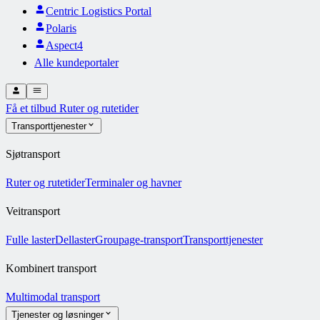
Centric Logistics Portal
Polaris
Aspect4
Alle kundeportaler
Få et tilbud
Ruter og rutetider
Transporttjenester
Sjøtransport
Ruter og rutetider
Terminaler og havner
Veitransport
Fulle laster
Dellaster
Groupage-transport
Transporttjenester
Kombinert transport
Multimodal transport
Tjenester og løsninger