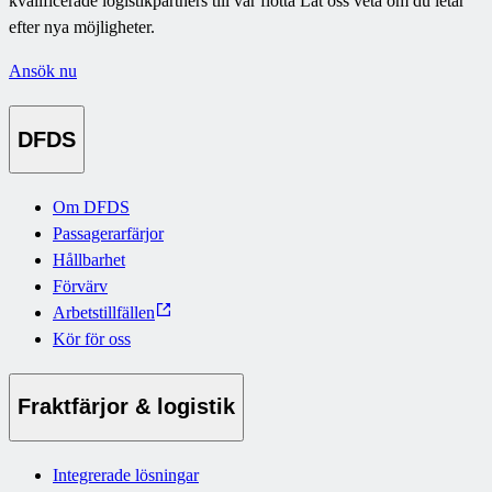
kvalificerade logistikpartners till vår flotta Låt oss veta om du letar
efter nya möjligheter.
Ansök nu
DFDS
Om DFDS
Passagerarfärjor
Hållbarhet
Förvärv
Arbetstillfällen
Kör för oss
Fraktfärjor & logistik
Integrerade lösningar