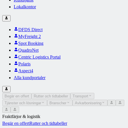
Lokalkontor
DFDS Direct
MyFreight 2
Spot Booking
QuadroNet
Centric Logistics Portal
Polaris
Aspect4
Alla kundportaler
Begär en offert
Rutter och tidtabeller
Transport
Tjänster och lösningar
Branscher
Avkarbonisering
Fraktfärjor & logistik
Begär en offert
Rutter och tidtabeller