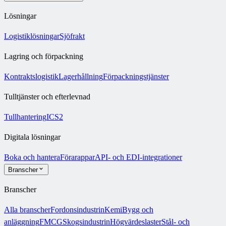
Lösningar
Logistiklösningar
Sjöfrakt
Lagring och förpackning
Kontraktslogistik
Lagerhållning
Förpackningstjänster
Tulltjänster och efterlevnad
Tullhantering
ICS2
Digitala lösningar
Boka och hantera
Förarappar
API- och EDI-integrationer
Branscher
Branscher
Alla branscher
Fordonsindustrin
Kemi
Bygg och
anläggning
FMCG
Skogsindustrin
Högvärdeslaster
Stål- och