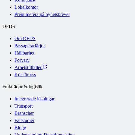
Lokalkontor
Prenumerera på nyhetsbrevet
DFDS
Om DFDS
Passagerarfärjor
Hållbarhet
Förvärv
Arbetstillfällen
Kör för oss
Fraktfärjor & logistik
Integrerade lösningar
Transport
Branscher
Fallstudier
Blogg
Understanding Decarbonisation