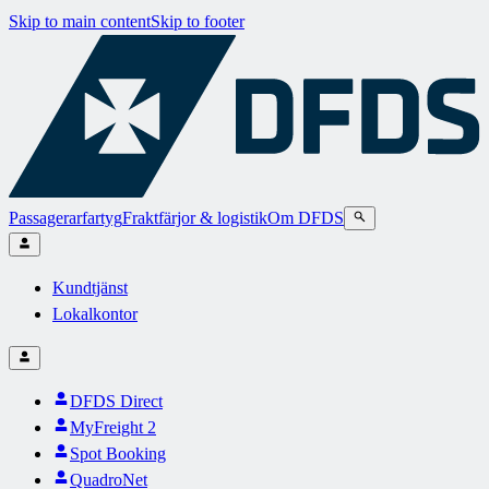
Skip to main content
Skip to footer
Passagerarfartyg
Fraktfärjor & logistik
Om DFDS
Kundtjänst
Lokalkontor
DFDS Direct
MyFreight 2
Spot Booking
QuadroNet