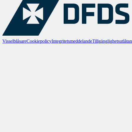
Visselblåsare
Cookiepolicy
Integritetsmeddelande
Tillgänglighetsutlåta