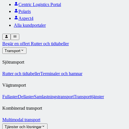
Centric Logistics Portal
Polaris
Aspect4
Alla kundportaler
Begär en offert
Rutter och tidtabeller
Transport
Sjötransport
Rutter och tidtabeller
Terminaler och hamnar
Vägtransport
Fullaster
Dellaster
Samlastningstransport
Transporttjänster
Kombinerad transport
Multimodal transport
Tjänster och lösningar