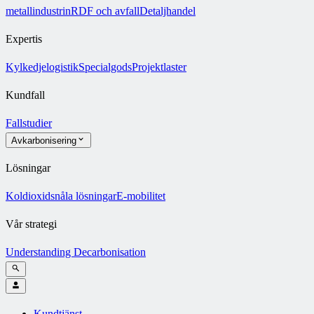
metallindustrin
RDF och avfall
Detaljhandel
Expertis
Kylkedjelogistik
Specialgods
Projektlaster
Kundfall
Fallstudier
Avkarbonisering
Lösningar
Koldioxidsnåla lösningar
E-mobilitet
Vår strategi
Understanding Decarbonisation
Kundtjänst