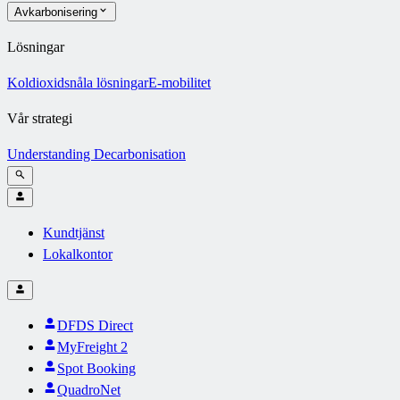
Avkarbonisering
Lösningar
Koldioxidsnåla lösningar
E-mobilitet
Vår strategi
Understanding Decarbonisation
Kundtjänst
Lokalkontor
DFDS Direct
MyFreight 2
Spot Booking
QuadroNet