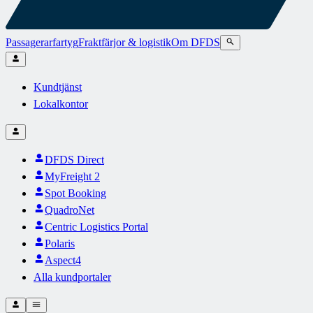
Passagerarfartyg
Fraktfärjor & logistik
Om DFDS
Kundtjänst
Lokalkontor
DFDS Direct
MyFreight 2
Spot Booking
QuadroNet
Centric Logistics Portal
Polaris
Aspect4
Alla kundportaler