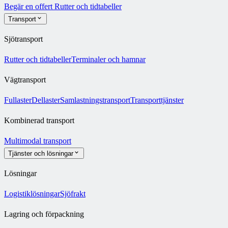
Begär en offert
Rutter och tidtabeller
Transport
Sjötransport
Rutter och tidtabeller
Terminaler och hamnar
Vägtransport
Fullaster
Dellaster
Samlastningstransport
Transporttjänster
Kombinerad transport
Multimodal transport
Tjänster och lösningar
Lösningar
Logistiklösningar
Sjöfrakt
Lagring och förpackning