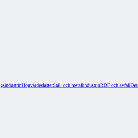
gsindustrin
Högvärdeslaster
Stål- och metallindustrin
RDF och avfall
Det