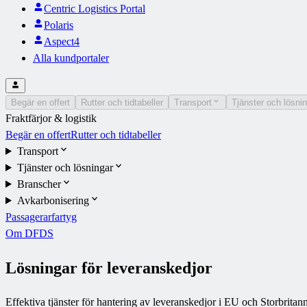
Centric Logistics Portal
Polaris
Aspect4
Alla kundportaler
Begär en offert
Rutter och tidtabeller
Transport
Tjänster och lösni
Fraktfärjor & logistik
Begär en offert
Rutter och tidtabeller
Transport
Tjänster och lösningar
Branscher
Avkarbonisering
Passagerarfartyg
Om DFDS
Lösningar för leveranskedjor
Effektiva tjänster för hantering av leveranskedjor i EU och Storbritan