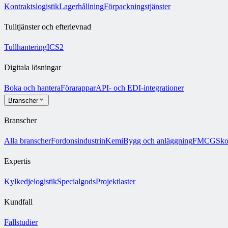
Kontraktslogistik
Lagerhållning
Förpackningstjänster
Tulltjänster och efterlevnad
Tullhantering
ICS2
Digitala lösningar
Boka och hantera
Förarappar
API- och EDI-integrationer
Branscher
Branscher
Alla branscher
Fordonsindustrin
Kemi
Bygg och anläggning
FMCG
Sko
Expertis
Kylkedjelogistik
Specialgods
Projektlaster
Kundfall
Fallstudier