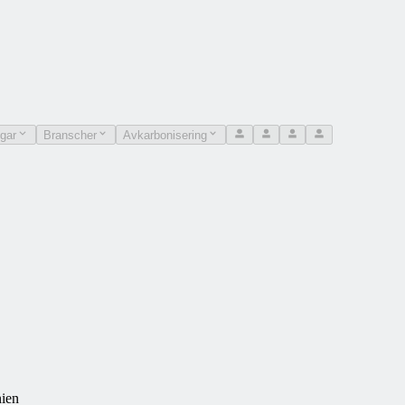
ngar
Branscher
Avkarbonisering
nien