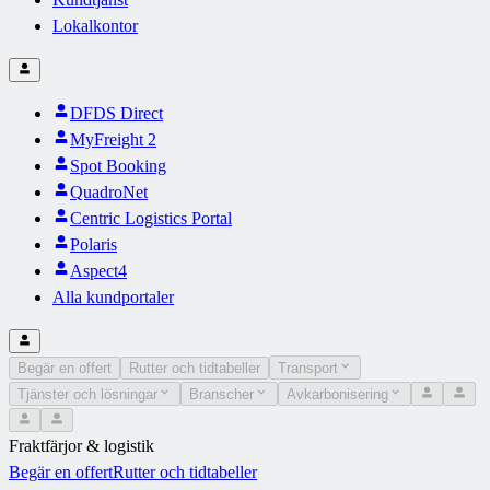
Lokalkontor
DFDS Direct
MyFreight 2
Spot Booking
QuadroNet
Centric Logistics Portal
Polaris
Aspect4
Alla kundportaler
Begär en offert
Rutter och tidtabeller
Transport
Tjänster och lösningar
Branscher
Avkarbonisering
Fraktfärjor & logistik
Begär en offert
Rutter och tidtabeller