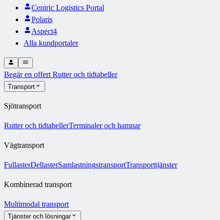
Centric Logistics Portal
Polaris
Aspect4
Alla kundportaler
Begär en offert
Rutter och tidtabeller
Transport
Sjötransport
Rutter och tidtabeller
Terminaler och hamnar
Vägtransport
Fullaster
Dellaster
Samlastningstransport
Transporttjänster
Kombinerad transport
Multimodal transport
Tjänster och lösningar