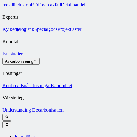
metallindustrin
RDF och avfall
Detaljhandel
Expertis
Kylkedjelogistik
Specialgods
Projektlaster
Kundfall
Fallstudier
Avkarbonisering
Lösningar
Koldioxidsnåla lösningar
E-mobilitet
Vår strategi
Understanding Decarbonisation
Kundtjänst