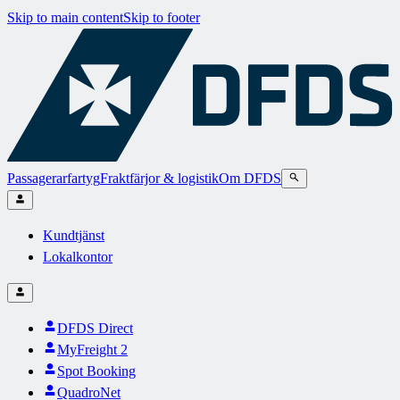
Skip to main content
Skip to footer
Passagerarfartyg
Fraktfärjor & logistik
Om DFDS
Kundtjänst
Lokalkontor
DFDS Direct
MyFreight 2
Spot Booking
QuadroNet