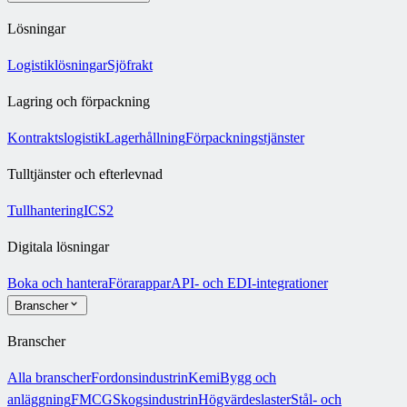
Lösningar
Logistiklösningar
Sjöfrakt
Lagring och förpackning
Kontraktslogistik
Lagerhållning
Förpackningstjänster
Tulltjänster och efterlevnad
Tullhantering
ICS2
Digitala lösningar
Boka och hantera
Förarappar
API- och EDI-integrationer
Branscher
Branscher
Alla branscher
Fordonsindustrin
Kemi
Bygg och
anläggning
FMCG
Skogsindustrin
Högvärdeslaster
Stål- och