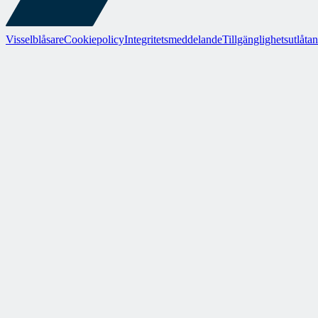
Visselblåsare
Cookiepolicy
Integritetsmeddelande
Tillgänglighetsutlåta