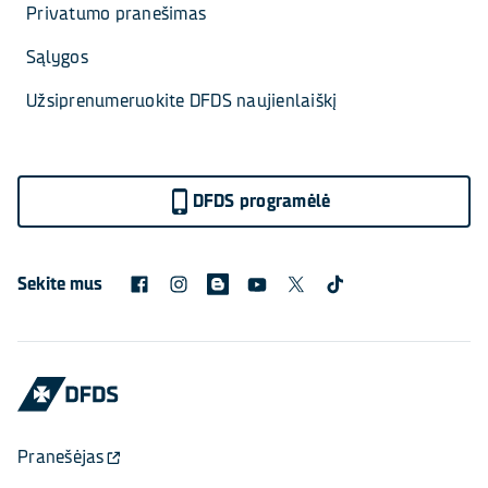
Privatumo pranešimas
Sąlygos
Užsiprenumeruokite DFDS naujienlaiškį
DFDS programėlė
Sekite mus
Pranešėjas