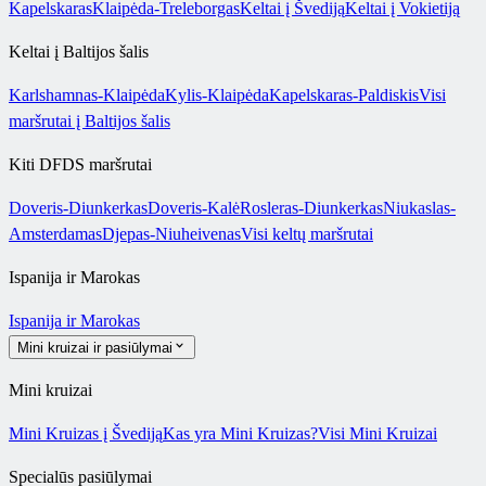
Kapelskaras
Klaipėda-Treleborgas
Keltai į Švediją
Keltai į Vokietiją
Keltai į Baltijos šalis
Karlshamnas-Klaipėda
Kylis-Klaipėda
Kapelskaras-Paldiskis
Visi
maršrutai į Baltijos šalis
Kiti DFDS maršrutai
Doveris-Diunkerkas
Doveris-Kalė
Rosleras-Diunkerkas
Niukaslas-
Amsterdamas
Djepas-Niuheivenas
Visi keltų maršrutai
Ispanija ir Marokas
Ispanija ir Marokas
Mini kruizai ir pasiūlymai
Mini kruizai
Mini Kruizas į Švediją
Kas yra Mini Kruizas?
Visi Mini Kruizai
Specialūs pasiūlymai