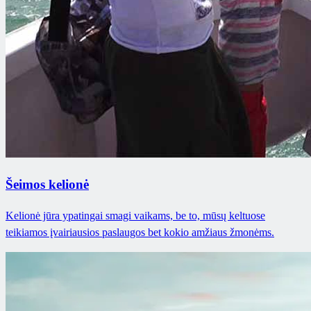
Šeimos kelionė
Kelionė jūra ypatingai smagi vaikams, be to, mūsų keltuose
teikiamos įvairiausios paslaugos bet kokio amžiaus žmonėms.