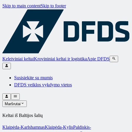
Skip to main content
Skip to footer
Keleiviniai keltai
Krovininiai keltai ir logistika
Apie DFDS
Susisiekite su mumis
DFDS veiklos vykdymo vietos
Maršrutai
Keltai iš Baltijos šalių
Klaipėda-Karlshamnas
Klaipėda-Kylis
Paldiskis-