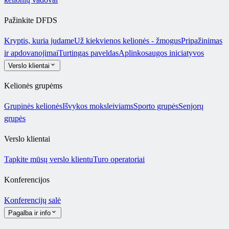
Pažinkite DFDS
Kryptis, kuria judame
Už kiekvienos kelionės - žmogus
Pripažinimas
ir apdovanojimai
Turtingas paveldas
Aplinkosaugos iniciatyvos
Verslo klientai
Kelionės grupėms
Grupinės kelionės
Išvykos moksleiviams
Sporto grupės
Senjorų
grupės
Verslo klientai
Tapkite mūsų verslo klientu
Turo operatoriai
Konferencijos
Konferencijų salė
Pagalba ir info