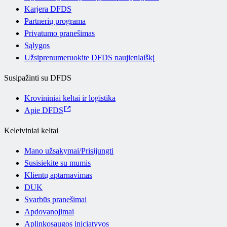
Karjera DFDS
Partnerių programa
Privatumo pranešimas
Sąlygos
Užsiprenumeruokite DFDS naujienlaiškį
Susipažinti su DFDS
Krovininiai keltai ir logistika
Apie DFDS
Keleiviniai keltai
Mano užsakymai/Prisijungti
Susisiekite su mumis
Klientų aptarnavimas
DUK
Svarbūs pranešimai
Apdovanojimai
Aplinkosaugos iniciatyvos