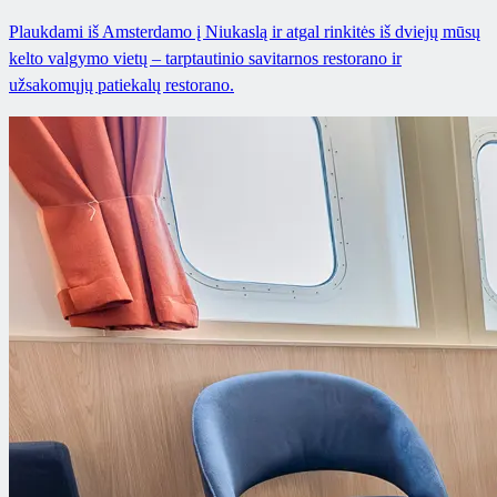
Plaukdami iš Amsterdamo į Niukaslą ir atgal rinkitės iš dviejų mūsų
kelto valgymo vietų – tarptautinio savitarnos restorano ir
užsakomųjų patiekalų restorano.