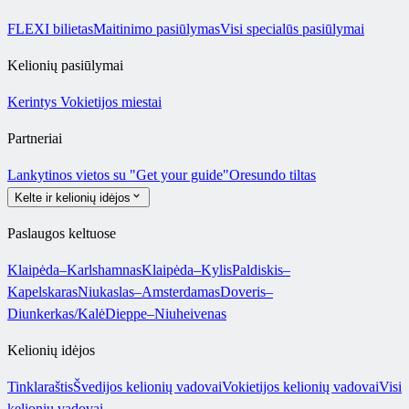
FLEXI bilietas
Maitinimo pasiūlymas
Visi specialūs pasiūlymai
Kelionių pasiūlymai
Kerintys Vokietijos miestai
Partneriai
Lankytinos vietos su "Get your guide"
Oresundo tiltas
Kelte ir kelionių idėjos
Paslaugos keltuose
Klaipėda–Karlshamnas
Klaipėda–Kylis
Paldiskis–
Kapelskaras
Niukaslas–Amsterdamas
Doveris–
Diunkerkas/Kalė
Dieppe–Niuheivenas
Kelionių idėjos
Tinklaraštis
Švedijos kelionių vadovai
Vokietijos kelionių vadovai
Visi
kelionių vadovai