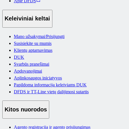
Apie DFDS
Keleiviniai keltai
Mano užsakymai/Prisijungti
Susisiekite su mumis
Klientų aptarnavimas
DUK
Svarbūs pranešimai
Apdovanojimai
Aplinkosaugos iniciatyvos
Papildoma informacija keleiviams DUK
DFDS ir TT-Line vietų dalijimosi sutartis
Kitos nuorodos
Agento registracija ir agento prisijungimas