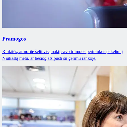
Pramogos
Rinkitės, ar norite šėlti visą naktį savo trumpos pertraukos pakeliui į
Niukaslą metu, ar tiesiog atsipūsti su gėrimu rankoje.