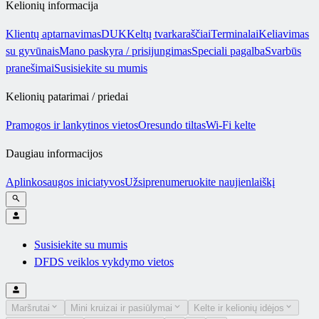
Kelionių informacija
Klientų aptarnavimas
DUK
Keltų tvarkaraščiai
Terminalai
Keliavimas
su gyvūnais
Mano paskyra / prisijungimas
Speciali pagalba
Svarbūs
pranešimai
Susisiekite su mumis
Kelionių patarimai / priedai
Pramogos ir lankytinos vietos
Oresundo tiltas
Wi-Fi kelte
Daugiau informacijos
Aplinkosaugos iniciatyvos
Užsiprenumeruokite naujienlaiškį
Susisiekite su mumis
DFDS veiklos vykdymo vietos
Maršrutai
Mini kruizai ir pasiūlymai
Kelte ir kelionių idėjos