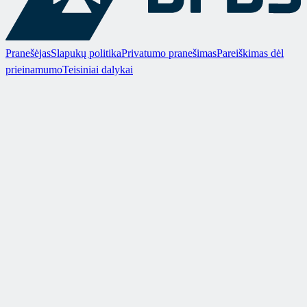
Pranešėjas
Slapukų politika
Privatumo pranešimas
Pareiškimas dėl
prieinamumo
Teisiniai dalykai