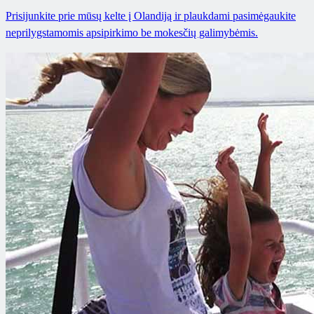
Prisijunkite prie mūsų kelte į Olandiją ir plaukdami pasimėgaukite
neprilygstamomis apsipirkimo be mokesčių galimybėmis.