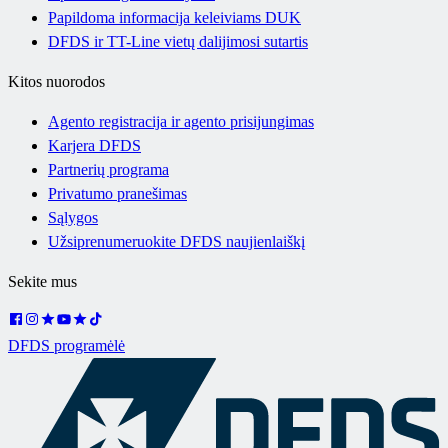
Papildoma informacija keleiviams DUK
DFDS ir TT-Line vietų dalijimosi sutartis
Kitos nuorodos
Agento registracija ir agento prisijungimas
Karjera DFDS
Partnerių programa
Privatumo pranešimas
Sąlygos
Užsiprenumeruokite DFDS naujienlaiškį
Sekite mus
DFDS programėlė