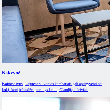
Nakvynė
Įvairiose mūsų kajutėse su vonios kambariais gali apsigyventi bet
kokį skonį ir biudžetą turintys kelto į Olandiją keleiviai.