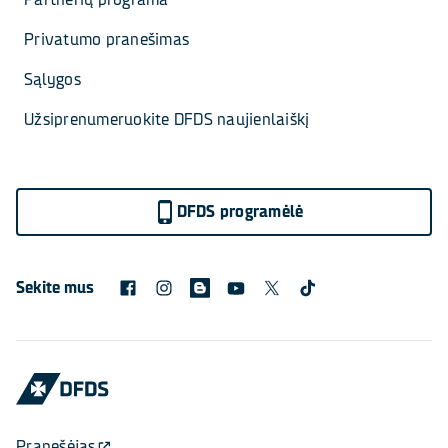
Privatumo pranešimas
Sąlygos
Užsiprenumeruokite DFDS naujienlaiškį
DFDS programėlė
Sekite mus
Pranešėjas