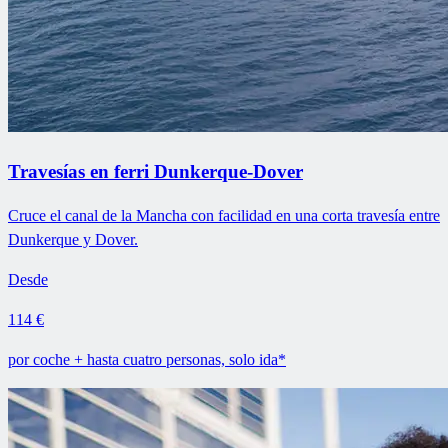
Travesías en ferri Dunkerque-Dover
Cruce el canal de la Mancha con facilidad en una corta travesía entre
Dunkerque y Dover.
Desde
114 €
por coche + hasta cuatro personas, solo ida*