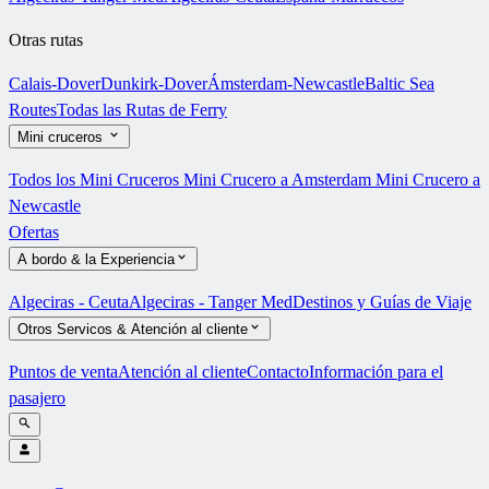
Otras rutas
Calais-Dover
Dunkirk-Dover
Ámsterdam-Newcastle
Baltic Sea
Routes
Todas las Rutas de Ferry
Mini cruceros
Todos los Mini Cruceros
Mini Crucero a Amsterdam
Mini Crucero a
Newcastle
Ofertas
A bordo & la Experiencia
Algeciras - Ceuta
Algeciras - Tanger Med
Destinos y Guías de Viaje
Otros Servicos & Atención al cliente
Puntos de venta
Atención al cliente
Contacto
Información para el
pasajero