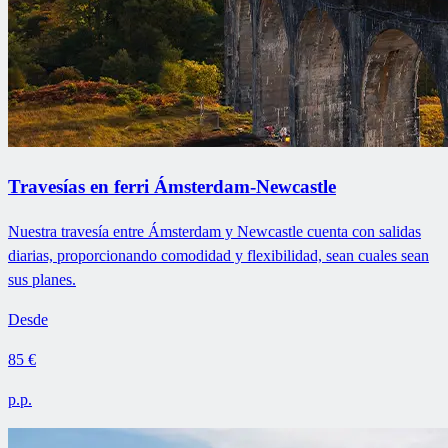
Travesías en ferri Ámsterdam-Newcastle
Nuestra travesía entre Ámsterdam y Newcastle cuenta con salidas
diarias, proporcionando comodidad y flexibilidad, sean cuales sean
sus planes.
Desde
85 €
p.p.