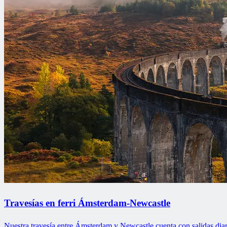
Travesías en ferri Ámsterdam-Newcastle
Nuestra travesía entre Ámsterdam y Newcastle cuenta con salidas diar