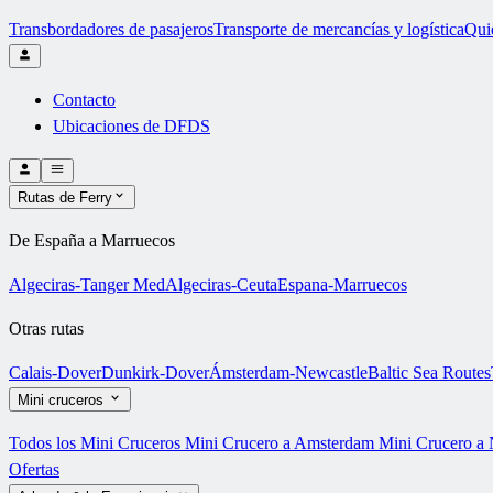
Transbordadores de pasajeros
Transporte de mercancías y logística
Qui
Contacto
Ubicaciones de DFDS
Rutas de Ferry
De España a Marruecos
Algeciras-Tanger Med
Algeciras-Ceuta
Espana-Marruecos
Otras rutas
Calais-Dover
Dunkirk-Dover
Ámsterdam-Newcastle
Baltic Sea Routes
Mini cruceros
Todos los Mini Cruceros
Mini Crucero a Amsterdam
Mini Crucero a 
Ofertas