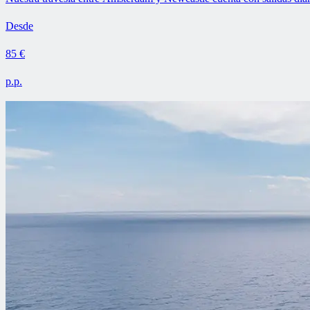
Desde
85 €
p.p.