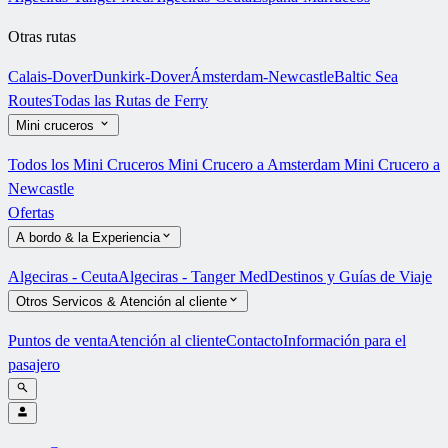
Otras rutas
Calais-Dover
Dunkirk-Dover
Ámsterdam-Newcastle
Baltic Sea
Routes
Todas las Rutas de Ferry
Mini cruceros
Todos los Mini Cruceros
Mini Crucero a Amsterdam
Mini Crucero a
Newcastle
Ofertas
A bordo & la Experiencia
Algeciras - Ceuta
Algeciras - Tanger Med
Destinos y Guías de Viaje
Otros Servicos & Atención al cliente
Puntos de venta
Atención al cliente
Contacto
Información para el
pasajero