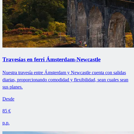
Travesías en ferri Ámsterdam-Newcastle
Nuestra travesía entre Ámsterdam y Newcastle cuenta con salidas
diarias, proporcionando comodidad y flexibilidad, sean cuales sean
sus planes.
Desde
85 €
p.p.