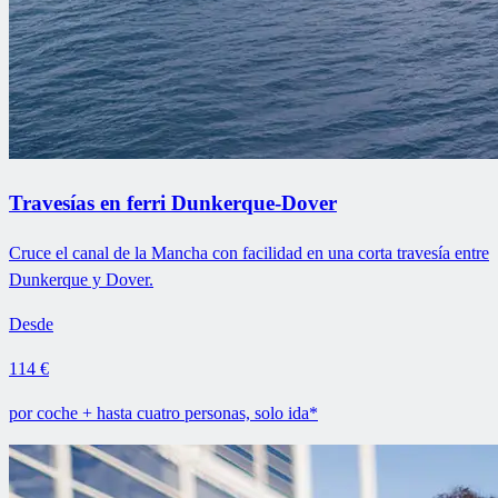
Travesías en ferri Dunkerque-Dover
Cruce el canal de la Mancha con facilidad en una corta travesía entre
Dunkerque y Dover.
Desde
114 €
por coche + hasta cuatro personas, solo ida*