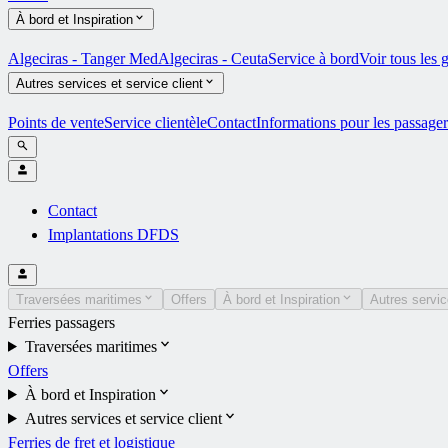
À bord et Inspiration
Algeciras - Tanger Med
Algeciras - Ceuta
Service à bord
Voir tous les
Autres services et service client
Points de vente
Service clientèle
Contact
Informations pour les passager
Contact
Implantations DFDS
Traversées maritimes
Offers
À bord et Inspiration
Autres servic
Ferries passagers
Traversées maritimes
Offers
À bord et Inspiration
Autres services et service client
Ferries de fret et logistique