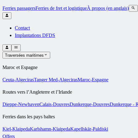
Ferries passagers
Ferries de fret et logistique
À propos (en anglais)
Contact
Implantations DFDS
Traversées maritimes
Maroc et Espagne
Ceuta-Algeciras
Tanger Med-Algeciras
Maroc-Espagne
Routes vers l’Angleterre et l’Irlande
Dieppe-Newhaven
Calais-Douvres
Dunkerque-Douvres
Dunkerque - R
Ferries dans les pays baltes
Kiel-Klaipeda
Karlshamn-Klaipeda
Kapellskär-Paldiski
Offers