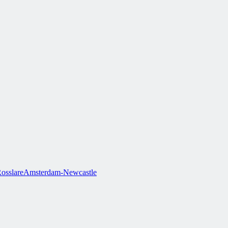
osslare
Amsterdam-Newcastle