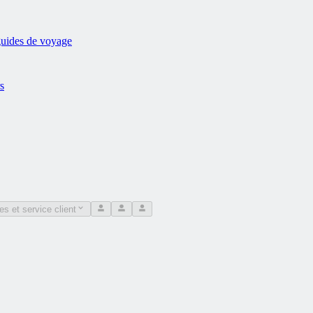
 guides de voyage
s
es et service client