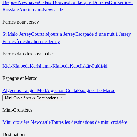
Dieppe-Newhaven
Calais-Douvres
Dunkerque-Douvres
Dunkerque -
Rosslare
Amsterdam-Newcastle
Ferries pour Jersey
St Malo-Jersey
Courts séjours à Jersey
Escapade d’une nuit à Jersey
Ferries à destination de Jersey
Ferries dans les pays baltes
Kiel-Klaipeda
Karlshamn-Klaipeda
Kapellskär-Paldiski
Espagne et Maroc
Algeciras-Tanger Med
Algeciras-Ceuta
Espagne- Le Maroc
Mini-Croisières & Destinations
Mini-Croisières
Mini-croisière Newcastle
Toutes les destinations de mini-croisière
Destinations