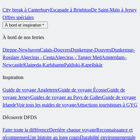
City break à Canterbury
Escapade à Brighton
De Saint-Malo à Jersey
Offres spéciales
À bord et inspiration
À bord de nos ferries
Dieppe-Newhaven
Calais-Douvres
Dunkerque-Douvres
Dunkerque-
Rosslare
Algeciras - Ceuta
Algeciras - Tanger Med
Amsterdam–
Newcastle
Klaipeda-Karlshamn
Paldiski-Kapellskär
Inspiration
Guide de voyage Angleterre
Guide de voyage Écosse
Guide de
voyage Jersey
Guides de voyage au Pays de Galles
Guide de voyage
Irlande
Voir tous les guides de voyage
Attractions touristiques à GYG
Découvrir DFDS
Faire toute la différence
Derrière chaque voyage
Reconnaissance et
récompenses
Une histoire au long cours
Durabilité environnementale