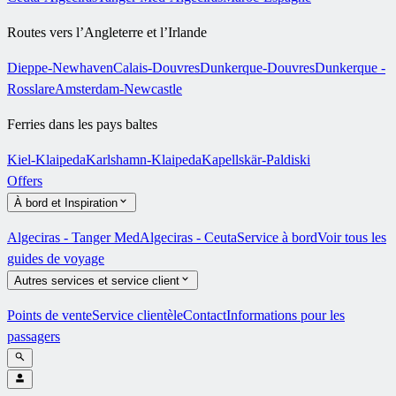
Routes vers l’Angleterre et l’Irlande
Dieppe-Newhaven
Calais-Douvres
Dunkerque-Douvres
Dunkerque -
Rosslare
Amsterdam-Newcastle
Ferries dans les pays baltes
Kiel-Klaipeda
Karlshamn-Klaipeda
Kapellskär-Paldiski
Offers
À bord et Inspiration
Algeciras - Tanger Med
Algeciras - Ceuta
Service à bord
Voir tous les
guides de voyage
Autres services et service client
Points de vente
Service clientèle
Contact
Informations pour les
passagers