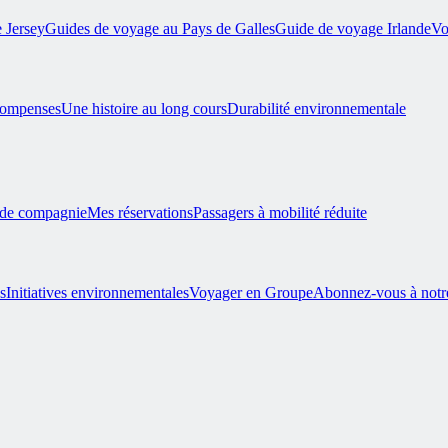
 Jersey
Guides de voyage au Pays de Galles
Guide de voyage Irlande
Vo
compenses
Une histoire au long cours
Durabilité environnementale
 de compagnie
Mes réservations
Passagers à mobilité réduite
s
Initiatives environnementales
Voyager en Groupe
Abonnez-vous à notre