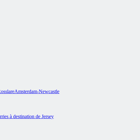
osslare
Amsterdam-Newcastle
rries à destination de Jersey