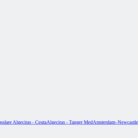
sslare
Algeciras - Ceuta
Algeciras - Tanger Med
Amsterdam–Newcastle