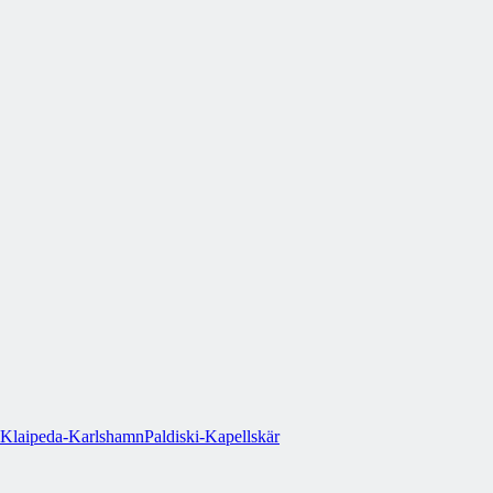
Klaipeda-Karlshamn
Paldiski-Kapellskär