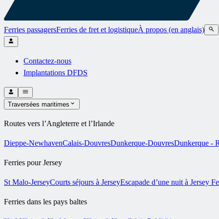
Ferries passagers
Ferries de fret et logistique
À propos (en anglais)
Contactez-nous
Implantations DFDS
Traversées maritimes
Routes vers l’Angleterre et l’Irlande
Dieppe-Newhaven
Calais-Douvres
Dunkerque-Douvres
Dunkerque - R
Ferries pour Jersey
St Malo-Jersey
Courts séjours à Jersey
Escapade d’une nuit à Jersey
Fe
Ferries dans les pays baltes