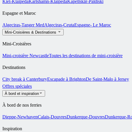
Kiel-Klaipeda
Karlshamn-Klaipeda
Kapellskär-Paldiski
Espagne et Maroc
Algeciras-Tanger Med
Algeciras-Ceuta
Espagne- Le Maroc
Mini-Croisières & Destinations
Mini-Croisières
Mini-croisière Newcastle
Toutes les destinations de mini-croisière
Destinations
City break à Canterbury
Escapade à Brighton
De Saint-Malo à Jersey
Offres spéciales
À bord et inspiration
À bord de nos ferries
Dieppe-Newhaven
Calais-Douvres
Dunkerque-Douvres
Dunkerque-Ro
Inspiration