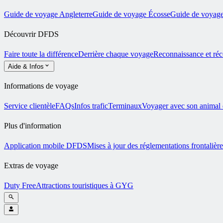
Guide de voyage Angleterre
Guide de voyage Écosse
Guide de voyage
Découvrir DFDS
Faire toute la différence
Derrière chaque voyage
Reconnaissance et ré
Aide & Infos
Informations de voyage
Service clientèle
FAQs
Infos trafic
Terminaux
Voyager avec son animal
Plus d'information
Application mobile DFDS
Mises à jour des réglementations frontalière
Extras de voyage
Duty Free
Attractions touristiques à GYG