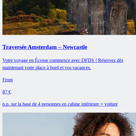
Traversée Amsterdam – Newcastle
Votre voyage en Écosse commence avec DFDS ! Réservez dès
maintenant votre place à bord et vos vacances.
From
87 €
p.p. sur la base de 4 personnes en cabine intérieure + voiture