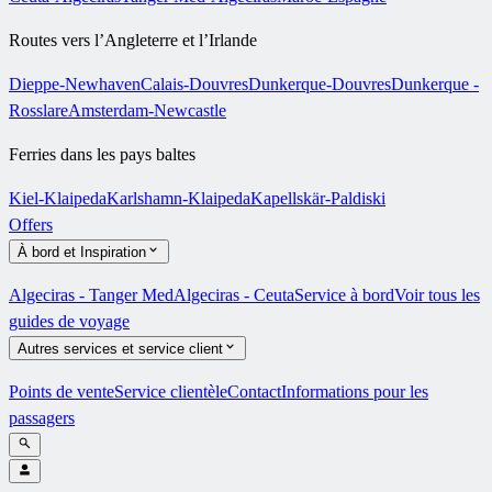
Routes vers l’Angleterre et l’Irlande
Dieppe-Newhaven
Calais-Douvres
Dunkerque-Douvres
Dunkerque -
Rosslare
Amsterdam-Newcastle
Ferries dans les pays baltes
Kiel-Klaipeda
Karlshamn-Klaipeda
Kapellskär-Paldiski
Offers
À bord et Inspiration
Algeciras - Tanger Med
Algeciras - Ceuta
Service à bord
Voir tous les
guides de voyage
Autres services et service client
Points de vente
Service clientèle
Contact
Informations pour les
passagers