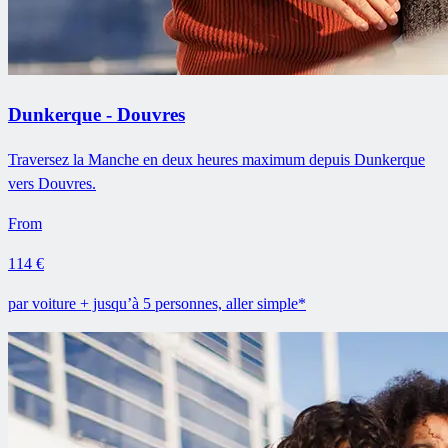
Dunkerque - Douvres
Traversez la Manche en deux heures maximum depuis Dunkerque
vers Douvres.
From
114 €
par voiture + jusqu’à 5 personnes, aller simple*