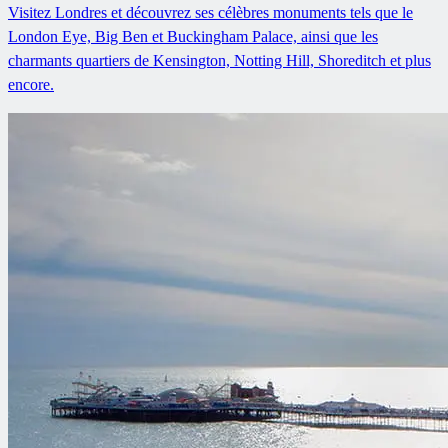
Visitez Londres et découvrez ses célèbres monuments tels que le
London Eye, Big Ben et Buckingham Palace, ainsi que les
charmants quartiers de Kensington, Notting Hill, Shoreditch et plus
encore.