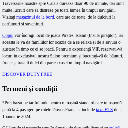
Traversările noastre spre Calais durează doar 90 de minute, dar sunt
multe lucruri care să distreze pe toată lumea în timpul navigării.
Vizitați
magazinul de la bord
, care are de toate, de la dulciuri la
parfumuri și suveniruri.
Copiii
vor îndrăgi locul de joacă Pirates' Island (Insula piraților), iar
aceasta le va da familiilor lor ocazia de a se relaxa și de a savura o
gustare în timp ce ei se joacă. Pentru o experiență VIP, rezervați-vă
locuri în exclusivul nostru Salon premium și bucurați-vă de băuturi,
fructe și tratații dulci din partea casei în timpul navigării.
DISCOVER DUTY FREE
Termeni și condiții
*Preț bazat pe tariful unic pentru o mașină standard care transportă
până la 4 pasageri pe rutele Dover-Franța si include
taxa ETS
de la
1 ianuarie 2024.
Călătoriile și prețurile sunt în funcție de disponibilitate și se
aplică