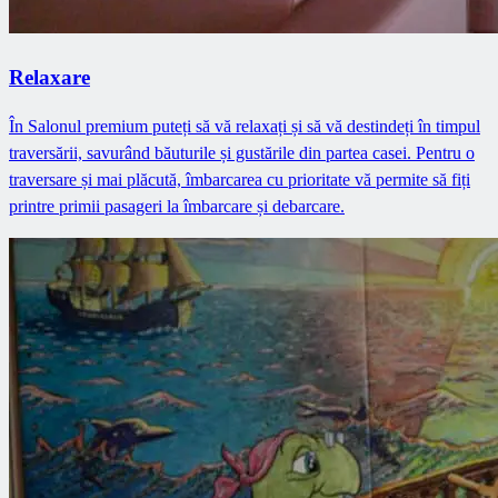
Relaxare
În Salonul premium puteți să vă relaxați și să vă destindeți în timpul
traversării, savurând băuturile și gustările din partea casei. Pentru o
traversare și mai plăcută, îmbarcarea cu prioritate vă permite să fiți
printre primii pasageri la îmbarcare și debarcare.