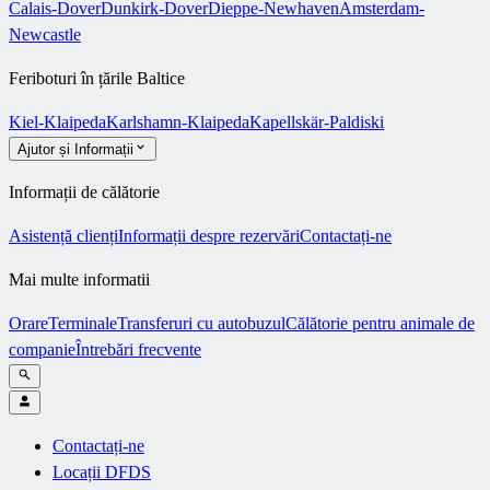
Calais-Dover
Dunkirk-Dover
Dieppe-Newhaven
Amsterdam-
Newcastle
Feriboturi în țările Baltice
Kiel-Klaipeda
Karlshamn-Klaipeda
Kapellskär-Paldiski
Ajutor și Informații
Informații de călătorie
Asistență clienți
Informații despre rezervări
Contactați-ne
Mai multe informatii
Orare
Terminale
Transferuri cu autobuzul
Călătorie pentru animale de
companie
Întrebări frecvente
Contactați-ne
Locații DFDS