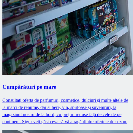
Cumpărături pe mare
Consultați oferta de parfumuri, cosmetice, dulciuri și multe altele de
la mărci de renume, dar și bere, vin, spirtoase și suveniruri, la
magazinul nostru de la bord, cu prețuri reduse față de cele de pe
continent. Sigur veți găsi ceva să vă atragă dintre ofertele de sezon.