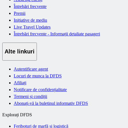
Întrebări frecvente
Premii
Inițiative de mediu
Live Travel Updates
Întrebări frecvente - Informații detaliate pasageri
Alte linkuri
Autentificare agent
Locuri de munca la DFDS
Afiliați
Notificare de confidențialitate
Termeni și condiții
Abonați-vă la buletinul informativ DFDS
Explorați DFDS
Feriboturi de marfă și logistică