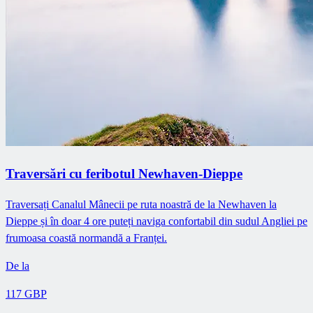
Traversări cu feribotul Newhaven-Dieppe
Traversați Canalul Mânecii pe ruta noastră de la Newhaven la
Dieppe și în doar 4 ore puteți naviga confortabil din sudul Angliei pe
frumoasa coastă normandă a Franței.
De la
117 GBP