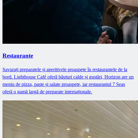
Restaurante
Savurați preparatele și aperitivele proaspete în restaurantele de la
bord. Lighthouse Café oferă băuturi calde și gustări, Horizon are un
meniu de pizza, paste și salate proaspete, iar restaurantul 7 Seas
oferă o gamă largă de preparate internaționale.