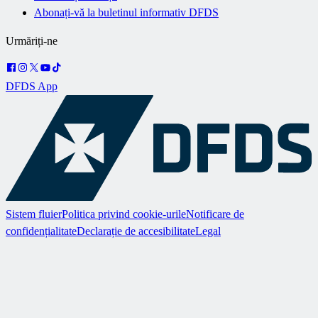
Abonați-vă la buletinul informativ DFDS
Urmăriți-ne
DFDS App
Sistem fluier
Politica privind cookie-urile
Notificare de
confidențialitate
Declarație de accesibilitate
Legal