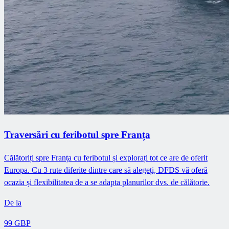
Traversări cu feribotul spre Franța
Călătoriți spre Franța cu feribotul și explorați tot ce are de oferit
Europa. Cu 3 rute diferite dintre care să alegeți, DFDS vă oferă
ocazia și flexibilitatea de a se adapta planurilor dvs. de călătorie.
De la
99 GBP