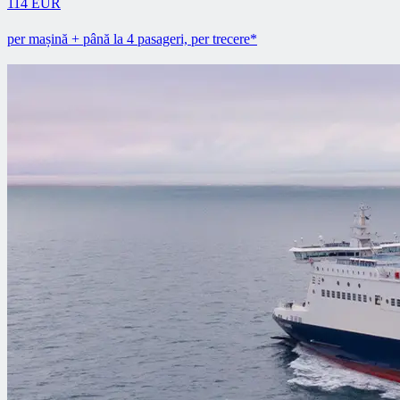
114 EUR
per mașină + până la 4 pasageri, per trecere*