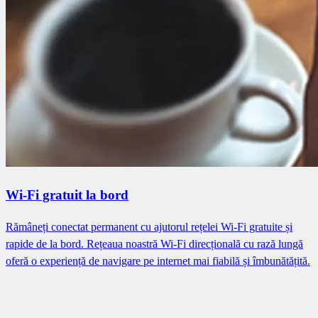
Wi-Fi gratuit la bord
Rămâneți conectat permanent cu ajutorul rețelei Wi-Fi gratuite și
rapide de la bord. Rețeaua noastră Wi-Fi direcțională cu rază lungă
oferă o experiență de navigare pe internet mai fiabilă și îmbunătățită.