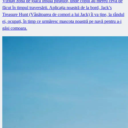
Vizitați zona de joacă Insula piraților, unde copiii au mereu ceva de
făcut în timpul traversării. Aplicația noastră de la bord, Jack’s
Treasure Hunt (Vânătoarea de comori a lui Jack) îi va ține, la rândul
ei, ocupați, în timp ce urmăresc mascota noastră pe navă pentru a-i
găsi comoara.