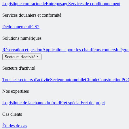
Logistique contractuelle
Entreposage
Services de conditionnement
Services douaniers et conformité
Dédouanement
ICS2
Solutions numériques
Réservation et gestion
Applications pour les chauffeurs routiers
Intégra
Secteurs d'activité
Secteurs d'activité
Tous les secteurs d'activité
Secteur automobile
Chimie
Construction
PG
Nos expertises
Logistique de la chaîne du froid
Fret spécial
Fret de projet
Cas clients
Études de cas