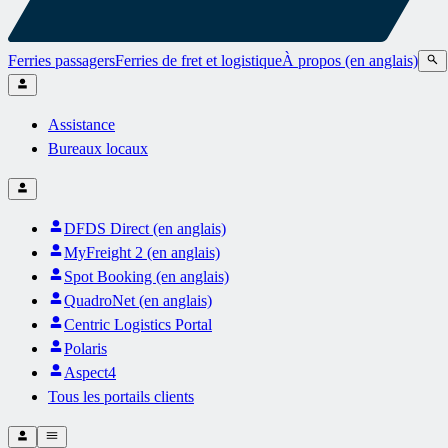
Ferries passagers
Ferries de fret et logistique
À propos (en anglais)
Assistance
Bureaux locaux
DFDS Direct (en anglais)
MyFreight 2 (en anglais)
Spot Booking (en anglais)
QuadroNet (en anglais)
Centric Logistics Portal
Polaris
Aspect4
Tous les portails clients