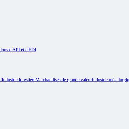
tions d'API et d'EDI
C
Industrie forestière
Marchandises de grande valeur
Industrie métallurgi