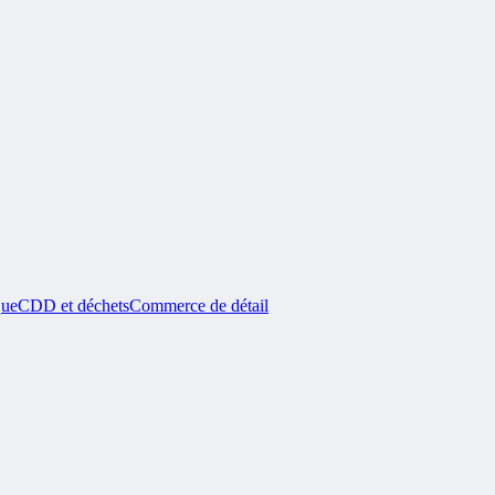
que
CDD et déchets
Commerce de détail