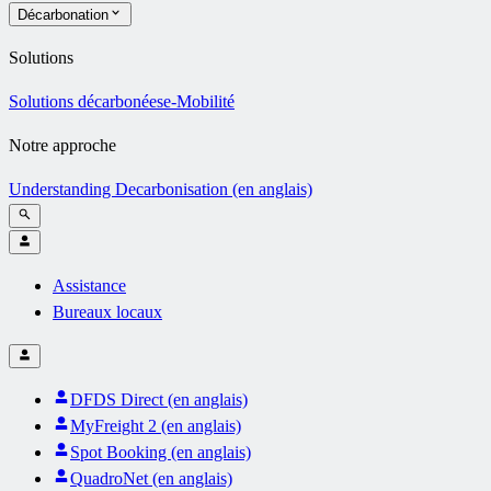
Décarbonation
Solutions
Solutions décarbonées
e-Mobilité
Notre approche
Understanding Decarbonisation (en anglais)
Assistance
Bureaux locaux
DFDS Direct (en anglais)
MyFreight 2 (en anglais)
Spot Booking (en anglais)
QuadroNet (en anglais)