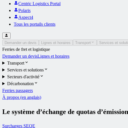
Centric Logistics Portal
Polaris
Aspect4
Tous les portails clients
Demander un devis
Lignes et horaires
Transport
Services et solut
Ferries de fret et logistique
Demander un devis
Lignes et horaires
Transport
Services et solutions
Secteurs d'activité
Décarbonation
Ferries passagers
À propos (en anglais)
Le système d’échange de quotas d’émission
Surcharges SEQE