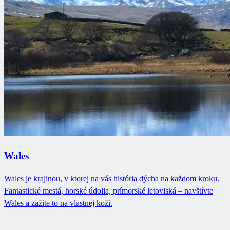
Wales
Wales je krajinou, v ktorej na vás história dýcha na každom kroku.
Fantastické mestá, horské údolia, prímorské letoviská – navštívte
Wales a zažite to na vlastnej koži.