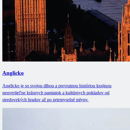
Anglicko
Anglicko je so svojou dlhou a prevratnou históriou krajinou
neuveriteľne krásnych pamiatok a kultúrnych pokladov od
stredovekých hradov až po priemyselné mlyny.