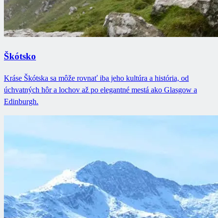
Škótsko
Kráse Škótska sa môže rovnať iba jeho kultúra a história, od
úchvatných hôr a lochov až po elegantné mestá ako Glasgow a
Edinburgh.