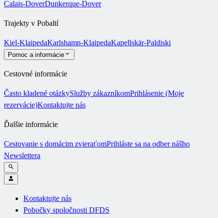
Calais-Dover
Dunkerque-Dover
Trajekty v Pobaltí
Kiel-Klaipeda
Karlshamn-Klaipeda
Kapellskär-Paldiski
Pomoc a informácie
Cestovné informácie
Často kladené otázky
Služby zákazníkom
Prihlásenie (Moje
rezervácie)
Kontaktujte nás
Ďalšie informácie
Cestovanie s domácim zvieraťom
Prihláste sa na odber nášho
Newslettera
Kontaktujte nás
Pobočky spoločnosti DFDS