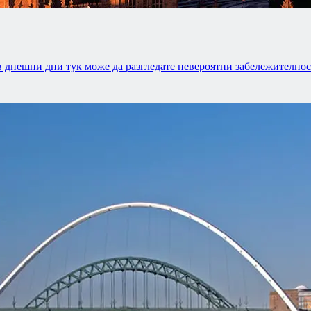
 в днешни дни тук може да разгледате невероятни забележително