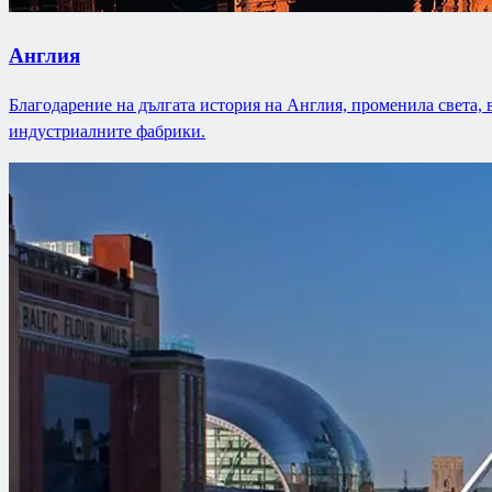
Англия
Благодарение на дългата история на Англия, променила света,
индустриалните фабрики.