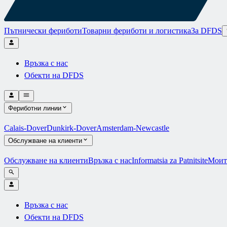
Пътнически фериботи
Товарни фериботи и логистика
За DFDS
Връзка с нас
Обекти на DFDS
Фериботни линии
Calais-Dover
Dunkirk-Dover
Amsterdam-Newcastle
Обслужване на клиенти
Обслужване на клиенти
Връзка с нас
Informatsia za Patnitsite
Моит
Връзка с нас
Обекти на DFDS