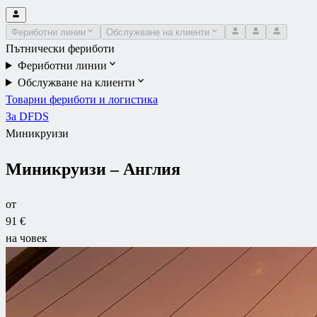
Фериботни линии
Обслужване на клиенти
Пътнически фериботи
Фериботни линии
Обслужване на клиенти
Товарни фериботи и логистика
За DFDS
Миникруизи
Миникруизи – Англия
от
91 €
на човек