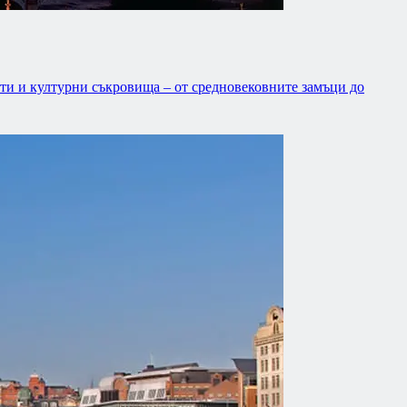
сти и културни съкровища – от средновековните замъци до