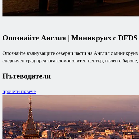
Опознайте Англия | Миникруиз с DFDS
Опознайте вълнуващите северни части на Англия с миникруиз 
енергичен град предлага космополитен център, пълен с барове,
Пътеводители
прочети повече