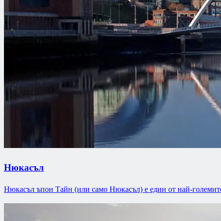
Нюкасъл
Нюкасъл ъпон Тайн (или само Нюкасъл) е един от най-големит