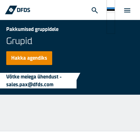
Pakkumised gruppidele
Grupid
Hakka agendiks
Võtke meiega ühendust -
sales.pax@dfds.com