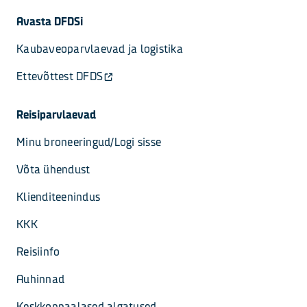
Avasta DFDSi
Kaubaveoparvlaevad ja logistika
Ettevõttest DFDS
Reisiparvlaevad
Minu broneeringud/Logi sisse
Võta ühendust
Klienditeenindus
KKK
Reisiinfo
Auhinnad
Keskkonnaalased algatused