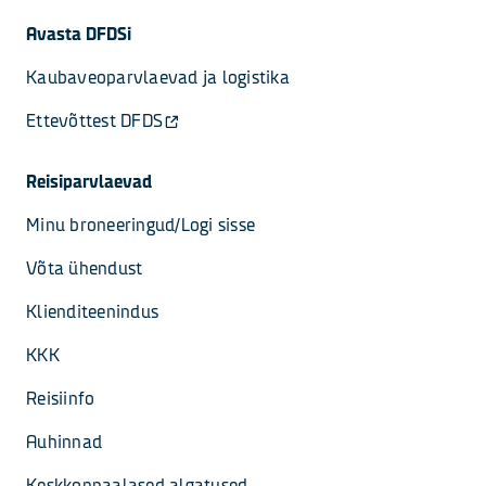
Avasta DFDSi
Kaubaveoparvlaevad ja logistika
Ettevõttest DFDS
Reisiparvlaevad
Minu broneeringud/Logi sisse
Võta ühendust
Klienditeenindus
KKK
Reisiinfo
Auhinnad
Keskkonnaalased algatused