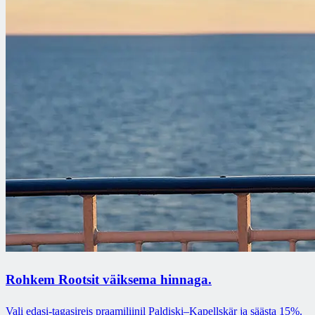
Rohkem Rootsit väiksema hinnaga.
Vali edasi-tagasireis praamiliinil Paldiski–Kapellskär ja säästa 15%.