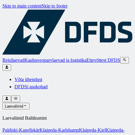
Skip to main content
Skip to footer
Reisilaevad
Kaubaveoparvlaevad ja logistika
Ettevõttest DFDS
Võta ühendust
DFDSi asukohad
Laevaliinid
Laevaliinid Baltikumist
Paldiski-Kapellskär
Klaipeda-Karlshamn
Klaipeda-Kiel
Klaipeda-