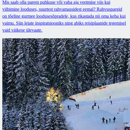
Mis saab olla parem puhkuse või vaba aja veetmise viis kui
viibimine looduses, suurtest rahvamassidest eemal? Rahvuspargid
on tõeline gurmee loodusesõpradele, kus rikastada nii oma keha kui
vaimu. Siin leiate inspiratsiooniks ning abiks reisiplaanide tegemisel
vaid väikese ülevaate.