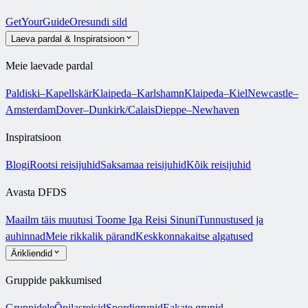
GetYourGuide
Oresundi sild
Laeva pardal & Inspiratsioon
Meie laevade pardal
Paldiski–Kapellskär
Klaipeda–Karlshamn
Klaipeda–Kiel
Newcastle–
Amsterdam
Dover–Dunkirk/Calais
Dieppe–Newhaven
Inspiratsioon
Blogi
Rootsi reisijuhid
Saksamaa reisijuhid
Kõik reisijuhid
Avasta DFDS
Maailm täis muutusi
Toome Iga Reisi Sinuni
Tunnustused ja
auhinnad
Meie rikkalik pärand
Keskkonnakaitse algatused
Ärikliendid
Gruppide pakkumised
Gruppidele
Õpilasreisid
Spordigrupid
Eakate grupid