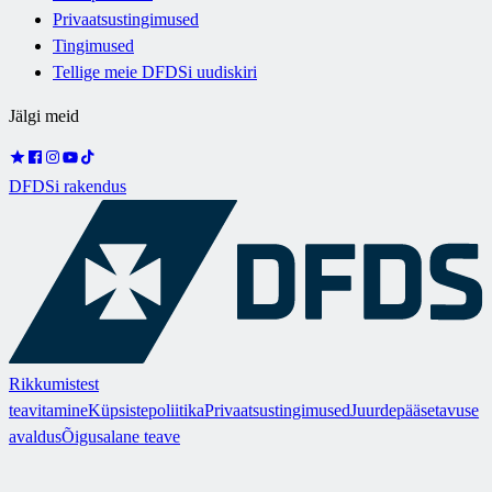
Privaatsustingimused
Tingimused
Tellige meie DFDSi uudiskiri
Jälgi meid
DFDSi rakendus
Rikkumistest
teavitamine
Küpsistepoliitika
Privaatsustingimused
Juurdepääsetavuse
avaldus
Õigusalane teave