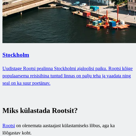
Stockholm
Uudistage Rootsi pealinna Stockholmi ajaloolisi paiku. Rootsi kõige
populaarsema reisisihina tuntud linnas on palju teha ja vaadata ning
seal on ka suur poetänav.
Miks külastada Rootsit?
Rootsi
on olenemata aastaajast külastamiseks lõbus, aga ka
lõõgastav koht.