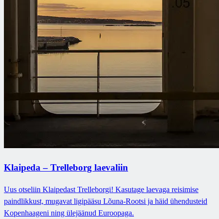
Klaipeda – Trelleborg laevaliin
Uus otseliin Klaipedast Trelleborgi! Kasutage laevaga reisimise
paindlikkust, mugavat ligipääsu Lõuna-Rootsi ja häid ühendusteid
Kopenhaageni ning ülejäänud Euroopaga.