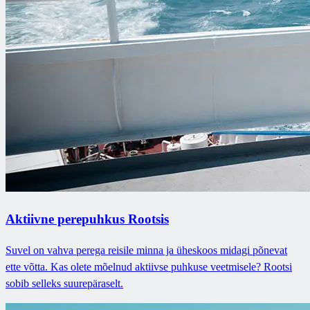
Aktiivne perepuhkus Rootsis
Suvel on vahva perega reisile minna ja üheskoos midagi põnevat
ette võtta. Kas olete mõelnud aktiivse puhkuse veetmisele? Rootsi
sobib selleks suurepäraselt.