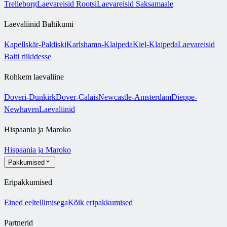
Trelleborg
Laevareisid Rootsi
Laevareisid Saksamaale
Laevaliinid Baltikumi
Kapellskär-Paldiski
Karlshamn-Klaipeda
Kiel-Klaipeda
Laevareisid
Balti riikidesse
Rohkem laevaliine
Doveri-Dunkirk
Dover-Calais
Newcastle-Amsterdam
Dieppe-
Newhaven
Laevaliinid
Hispaania ja Maroko
Hispaania ja Maroko
Pakkumised
Eripakkumised
Eined eeltellimisega
Kõik eripakkumised
Partnerid