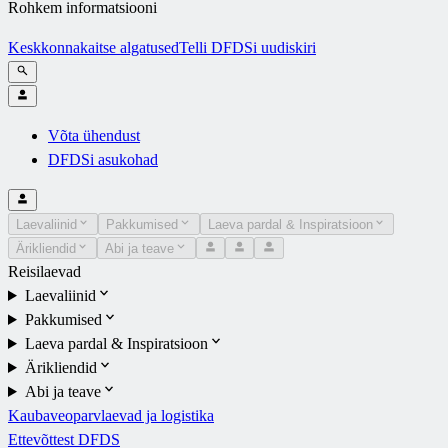
Rohkem informatsiooni
Keskkonnakaitse algatused
Telli DFDSi uudiskiri
Võta ühendust
DFDSi asukohad
Laevaliinid
Pakkumised
Laeva pardal & Inspiratsioon
Ärikliendid
Abi ja teave
Reisilaevad
Laevaliinid
Pakkumised
Laeva pardal & Inspiratsioon
Ärikliendid
Abi ja teave
Kaubaveoparvlaevad ja logistika
Ettevõttest DFDS