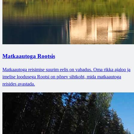
Matkaautoga Rootsis
Matkaautoga reisimise suurim eelis on vabadus. Oma rikka ajaloo ja
imelise loodusega Rootsi on põnev sihtkoht, mida matkaautoga
reisides avastada.