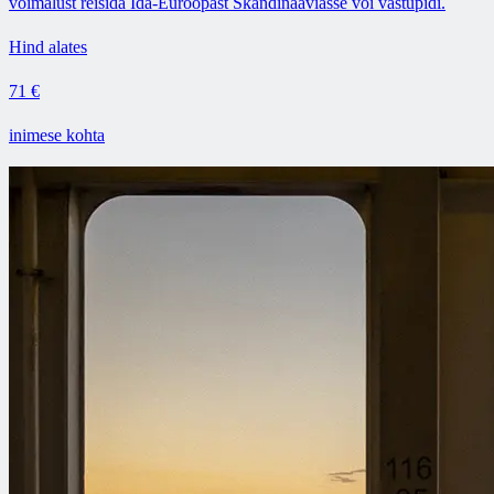
võimalust reisida Ida-Euroopast Skandinaaviasse või vastupidi.
Hind alates
71 €
inimese kohta