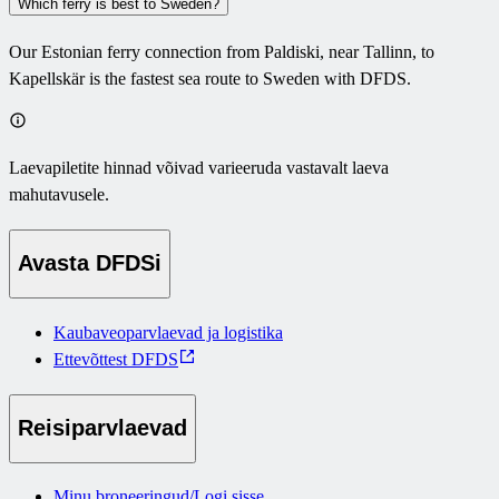
Which ferry is best to Sweden?
Our Estonian ferry connection from Paldiski, near Tallinn, to
Kapellskär is the fastest sea route to Sweden with DFDS.
Laevapiletite hinnad võivad varieeruda vastavalt laeva
mahutavusele.
Avasta DFDSi
Kaubaveoparvlaevad ja logistika
Ettevõttest DFDS
Reisiparvlaevad
Minu broneeringud/Logi sisse