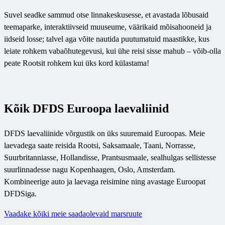
Suvel seadke sammud otse linnakeskusesse, et avastada lõbusaid
teemaparke, interaktiivseid muuseume, väärikaid mõisahooneid ja
iidseid losse; talvel aga võite nautida puutumatuid maastikke, kus
leiate rohkem vabaõhutegevusi, kui ühe reisi sisse mahub – võib-olla
peate Rootsit rohkem kui üks kord külastama!
Kõik DFDS Euroopa laevaliinid
DFDS laevaliinide võrgustik on üks suuremaid Euroopas. Meie
laevadega saate reisida Rootsi, Saksamaale, Taani, Norrasse,
Suurbritanniasse, Hollandisse, Prantsusmaale, sealhulgas sellistesse
suurlinnadesse nagu Kopenhaagen, Oslo, Amsterdam.
Kombineerige auto ja laevaga reisimine ning avastage Euroopat
DFDSiga.
Vaadake kõiki meie saadaolevaid marsruute