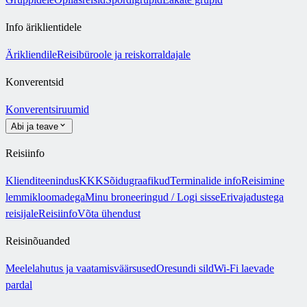
Info äriklientidele
Ärikliendile
Reisibüroole ja reiskorraldajale
Konverentsid
Konverentsiruumid
Abi ja teave
Reisiinfo
Klienditeenindus
KKK
Sõidugraafikud
Terminalide info
Reisimine
lemmikloomadega
Minu broneeringud / Logi sisse
Erivajadustega
reisijale
Reisiinfo
Võta ühendust
Reisinõuanded
Meelelahutus ja vaatamisväärsused
Oresundi sild
Wi-Fi laevade
pardal