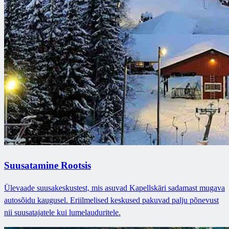
Suusatamine Rootsis
Ülevaade suusakeskustest, mis asuvad Kapellskäri sadamast mugava
autosõidu kaugusel. Eriilmelised keskused pakuvad palju põnevust
nii suusatajatele kui lumelauduritele.