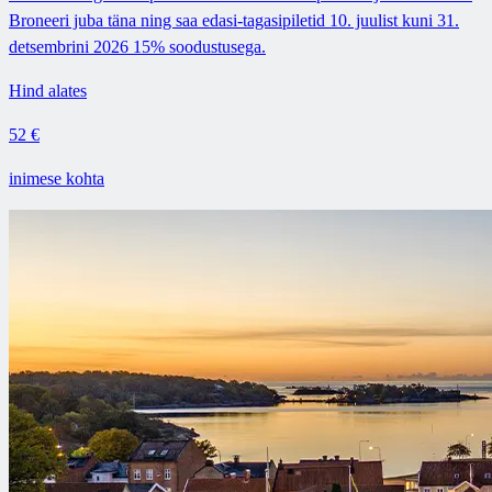
Broneeri juba täna ning saa edasi-tagasipiletid 10. juulist kuni 31.
detsembrini 2026 15% soodustusega.
Hind alates
52 €
inimese kohta