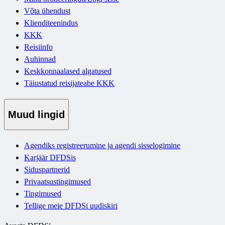
Võta ühendust
Klienditeenindus
KKK
Reisiinfo
Auhinnad
Keskkonnaalased algatused
Täiustatud reisijateabe KKK
Muud lingid
Agendiks registreerumine ja agendi sisselogimine
Karjäär DFDSis
Siduspartnerid
Privaatsustingimused
Tingimused
Tellige meie DFDSi uudiskiri