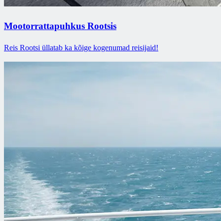
Mootorrattapuhkus Rootsis
Reis Rootsi üllatab ka kõige kogenumad reisijaid!