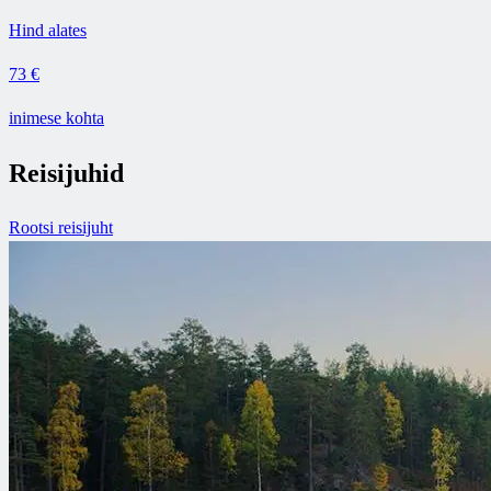
Hind alates
73 €
inimese kohta
Reisijuhid
Rootsi reisijuht