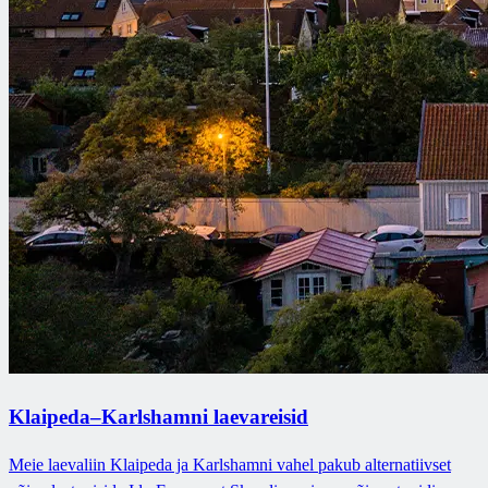
Klaipeda–Karlshamni laevareisid
Meie laevaliin Klaipeda ja Karlshamni vahel pakub alternatiivset