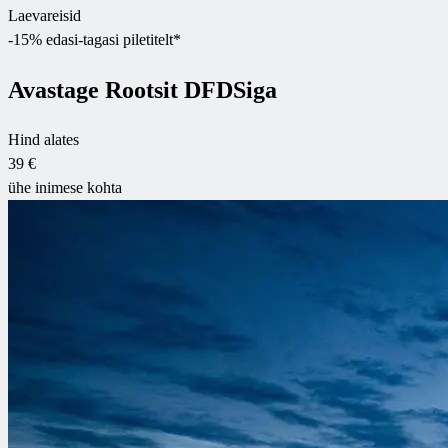
Laevareisid
-15% edasi-tagasi piletitelt*
Avastage Rootsit DFDSiga
Hind alates
39 €
ühe inimese kohta