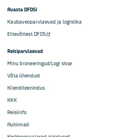
Avasta DFDSi
Kaubaveoparvlaevad ja logistika
Ettevõttest DFDS
Reisiparvlaevad
Minu broneeringud/Logi sisse
Võta ühendust
Klienditeenindus
KKK
Reisiinfo
Auhinnad
Keskkonnaalased algatused