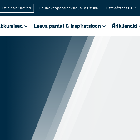
Reisiparvlaevad
Kaubaveoparvlaevad ja logistika
Ettevõttest DFDS
akkumised
Laeva pardal & Inspiratsioon
Ärikliendid
d