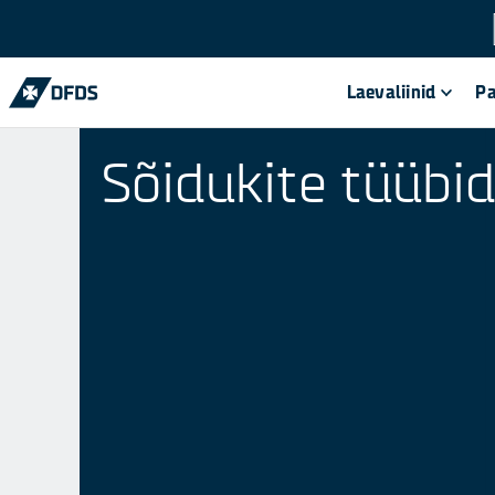
Laevaliinid
P
Sõidukite tüübi