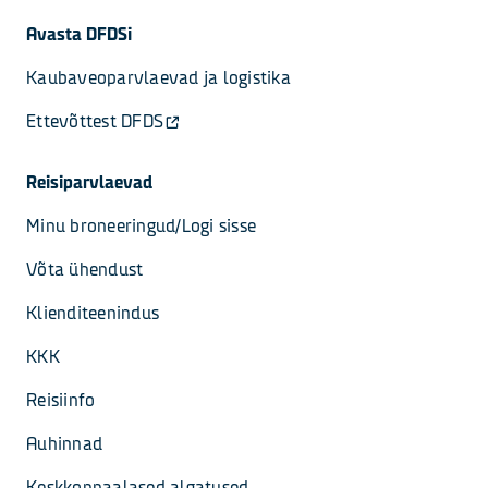
Avasta DFDSi
Kaubaveoparvlaevad ja logistika
Ettevõttest DFDS
Reisiparvlaevad
Minu broneeringud/Logi sisse
Võta ühendust
Klienditeenindus
KKK
Reisiinfo
Auhinnad
Keskkonnaalased algatused