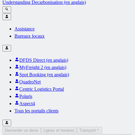
Understanding Decarbonisation (en anglais)
Assistance
Bureaux locaux
DFDS Direct (en anglais)
MyFreight 2 (en anglais)
Spot Booking (en anglais)
QuadroNet
Centric Logistics Portal
Polaris
Aspect4
Tous les portails clients
Demander un devis
Lignes et horaires
Transport