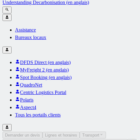
Understanding Decarbonisation (en anglais)
Assistance
Bureaux locaux
DFDS Direct (en anglais)
MyFreight 2 (en anglais)
Spot Booking (en anglais)
QuadroNet
Centric Logistics Portal
Polaris
Aspect4
Tous les portails clients
Demander un devis
Lignes et horaires
Transport