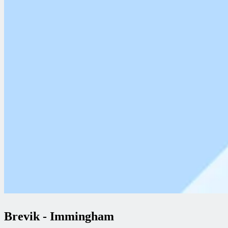
Brevik
-
Immingham