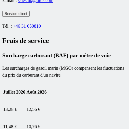
E-mail :
sales.uk@dfds.com
Service client
Tél. :
+46 31 650810
Frais de service
Surcharge carburant (BAF) par mètre de voie
Les surcharges de gasoil marin (MGO) compensent les fluctuations
du prix du carburant d'un navire.
Juillet 2026
Août 2026
13,28 €
12,56 €
11,48 £
10,76 £