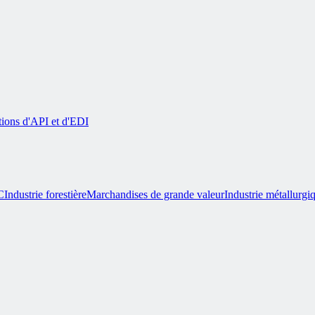
tions d'API et d'EDI
C
Industrie forestière
Marchandises de grande valeur
Industrie métallurgi