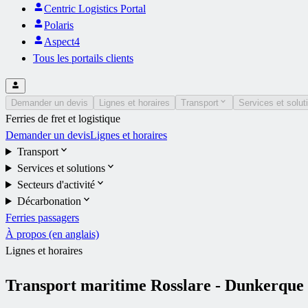
Centric Logistics Portal
Polaris
Aspect4
Tous les portails clients
Demander un devis
Lignes et horaires
Transport
Services et solut
Ferries de fret et logistique
Demander un devis
Lignes et horaires
Transport
Services et solutions
Secteurs d'activité
Décarbonation
Ferries passagers
À propos (en anglais)
Lignes et horaires
Transport maritime Rosslare - Dunkerque