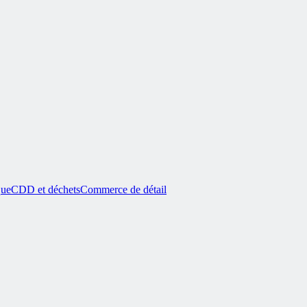
que
CDD et déchets
Commerce de détail