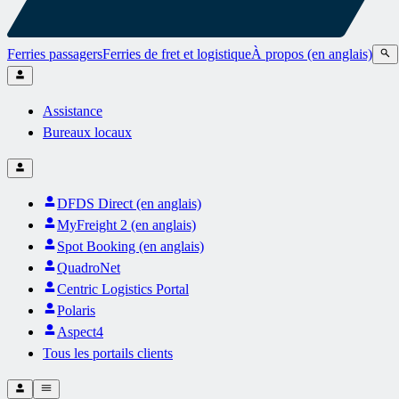
Ferries passagers
Ferries de fret et logistique
À propos (en anglais)
Assistance
Bureaux locaux
DFDS Direct (en anglais)
MyFreight 2 (en anglais)
Spot Booking (en anglais)
QuadroNet
Centric Logistics Portal
Polaris
Aspect4
Tous les portails clients