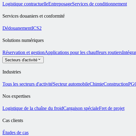
Logistique contractuelle
Entreposage
Services de conditionnement
Services douaniers et conformité
Dédouanement
ICS2
Solutions numériques
Réservation et gestion
Applications pour les chauffeurs routiers
Intégra
Secteurs d'activité
Industries
Tous les secteurs d'activité
Secteur automobile
Chimie
Construction
PG
Nos expertises
Logistique de la chaîne du froid
Cargaison spéciale
Fret de projet
Cas clients
Études de cas