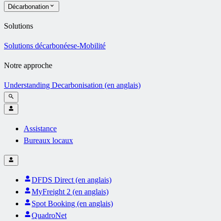
Décarbonation
Solutions
Solutions décarbonées
e-Mobilité
Notre approche
Understanding Decarbonisation (en anglais)
Assistance
Bureaux locaux
DFDS Direct (en anglais)
MyFreight 2 (en anglais)
Spot Booking (en anglais)
QuadroNet