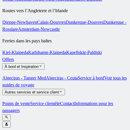
Routes vers l’Angleterre et l’Irlande
Dieppe-Newhaven
Calais-Douvres
Dunkerque-Douvres
Dunkerque -
Rosslare
Amsterdam-Newcastle
Ferries dans les pays baltes
Kiel-Klaipeda
Karlshamn-Klaipeda
Kapellskär-Paldiski
Offers
À bord et Inspiration
Algeciras - Tanger Med
Algeciras - Ceuta
Service à bord
Voir tous les
guides de voyage
Autres services et service client
Points de vente
Service clientèle
Contact
Informations pour les
passagers