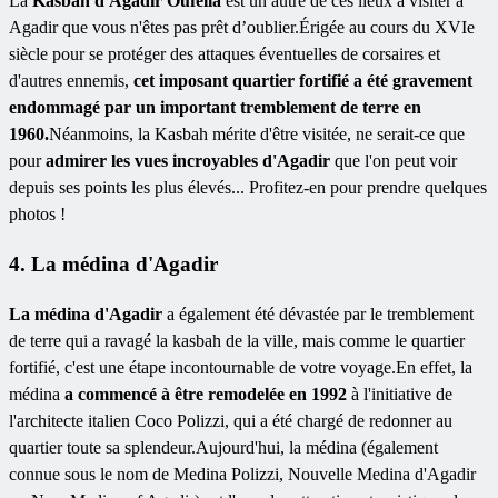
La
Kasbah d'Agadir Oufella
est un autre de ces lieux à visiter à
Agadir que vous n'êtes pas prêt d’oublier.Érigée au cours du XVIe
siècle pour se protéger des attaques éventuelles de corsaires et
d'autres ennemis,
cet imposant quartier fortifié a été gravement
endommagé par un important tremblement de terre en
1960.
Néanmoins, la Kasbah mérite d'être visitée, ne serait-ce que
pour
admirer les vues incroyables d'Agadir
que l'on
peut voir
depuis ses points les plus élevés... Profitez-en pour prendre quelques
photos !
4. La médina d'Agadir
La médina d'Agadir
a également été dévastée par le tremblement
de terre qui a ravagé la kasbah de la ville, mais comme le quartier
fortifié, c'est une étape incontournable de votre voyage.En effet, la
médina
a commencé à être remodelée en 1992
à l'initiative de
l'architecte italien Coco Polizzi, qui a été chargé de redonner au
quartier toute sa splendeur.Aujourd'hui, la médina (également
connue sous le nom de Medina Polizzi, Nouvelle Medina d'Agadir