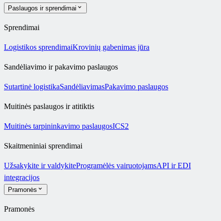
Paslaugos ir sprendimai
Sprendimai
Logistikos sprendimai
Krovinių gabenimas jūra
Sandėliavimo ir pakavimo paslaugos
Sutartinė logistika
Sandėliavimas
Pakavimo paslaugos
Muitinės paslaugos ir atitiktis
Muitinės tarpininkavimo paslaugos
ICS2
Skaitmeniniai sprendimai
Užsakykite ir valdykite
Programėlės vairuotojams
API ir EDI
integracijos
Pramonės
Pramonės