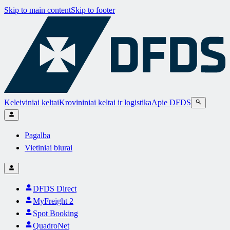
Skip to main content
Skip to footer
Keleiviniai keltai
Krovininiai keltai ir logistika
Apie DFDS
Pagalba
Vietiniai biurai
DFDS Direct
MyFreight 2
Spot Booking
QuadroNet