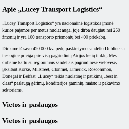
Apie „Lucey Transport Logistics“
„Lucey Transport Logistics“ yra nacionalinė logistikos įmonė,
kurios pajamos per metus nuolat auga, joje dirba daugiau nei 250
žmonių ir yra 100 transporto priemonių bei 400 priekabų.
Dirbame iš savo 450 000 kv. pėdų paskirstymo sandėlio Dubline su
tiesiogine prieiga prie visų pagrindinių Airijos kelių tinklų. Mes
dirbame kartu su regioniniais sandėliais pagrindinėse vietovėse,
įskaitant Korke, Millstreet, Clonmel, Limerick, Roscommon,
Donegal ir Belfast. „Lucey“ teikia nuolatinę ir patikimą „best in
class“ paslaugą gėrimų, konditerijos gaminių, maisto ir pakavimo
sektoriams.
Vietos ir paslaugos
Vietos ir paslaugos