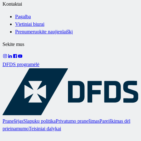
Kontaktai
Pagalba
Vietiniai biurai
Prenumeruokite naujienlaiškį
Sekite mus
DFDS programėlė
Pranešėjas
Slapukų politika
Privatumo pranešimas
Pareiškimas dėl
prieinamumo
Teisiniai dalykai