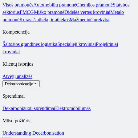
Visos pramonės
Automobilių pramonė
Chemijos pramonė
Statybos
sektorius
FMCG
Miško pramonė
Didelės vertės kroviniai
Metalo
pramonė
Kuras iš atliekų ir atliekos
Mažmeninė prekyba
Kompetencija
Šaltosios grandinės logistika
Specialieji kroviniai
Projektiniai
kroviniai
Klientų istorijos
Atvejų analizės
Dekarbonizacija
Sprendimai
Dekarbonizuoti sprendimai
Elektromobilumas
Mūsų požiūris
Understanding Decarbonisation