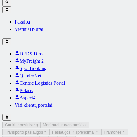
Pagalba
Vietiniai biurai
DFDS Direct
MyFreight 2
Spot Booking
QuadroNet
Centric Logistics Portal
Polaris
Aspect4
Visi klientų portalai
Gaukite pasiūlymą
Maršrutai ir tvarkaraščiai
Transporto paslaugos
Paslaugos ir sprendimai
Pramonės