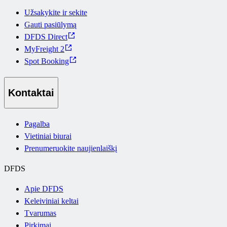
Užsakykite ir sekite
Gauti pasiūlymą
DFDS Direct
MyFreight 2
Spot Booking
Kontaktai
Pagalba
Vietiniai biurai
Prenumeruokite naujienlaiškį
DFDS
Apie DFDS
Keleiviniai keltai
Tvarumas
Pirkimai