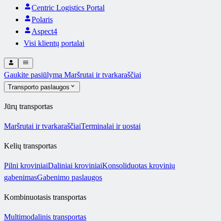
Centric Logistics Portal
Polaris
Aspect4
Visi klientų portalai
Gaukite pasiūlymą
Maršrutai ir tvarkaraščiai
Transporto paslaugos
Jūrų transportas
Maršrutai ir tvarkaraščiai
Terminalai ir uostai
Kelių transportas
Pilni kroviniai
Daliniai kroviniai
Konsoliduotas krovinių
gabenimas
Gabenimo paslaugos
Kombinuotasis transportas
Multimodalinis transportas