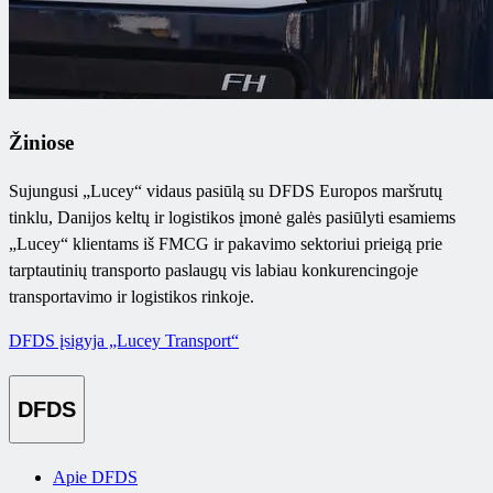
Žiniose
Sujungusi „Lucey“ vidaus pasiūlą su DFDS Europos maršrutų
tinklu, Danijos keltų ir logistikos įmonė galės pasiūlyti esamiems
„Lucey“ klientams iš FMCG ir pakavimo sektoriui prieigą prie
tarptautinių transporto paslaugų vis labiau konkurencingoje
transportavimo ir logistikos rinkoje.
DFDS įsigyja „Lucey Transport“
DFDS
Apie DFDS