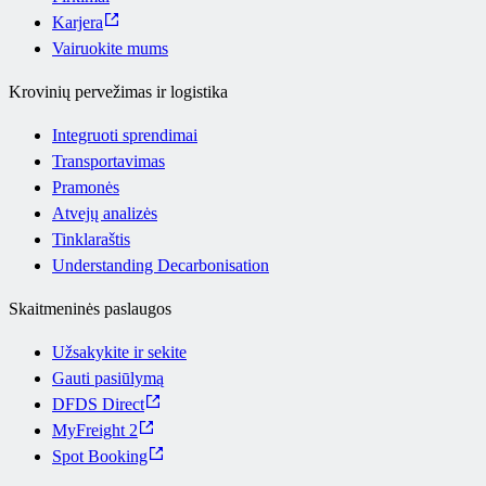
Karjera
Vairuokite mums
Krovinių pervežimas ir logistika
Integruoti sprendimai
Transportavimas
Pramonės
Atvejų analizės
Tinklaraštis
Understanding Decarbonisation
Skaitmeninės paslaugos
Užsakykite ir sekite
Gauti pasiūlymą
DFDS Direct
MyFreight 2
Spot Booking