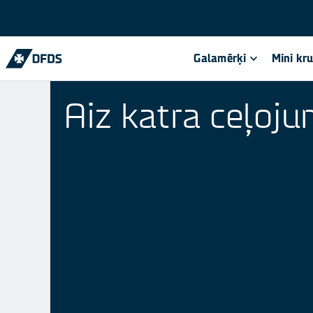
Galamērķi
Mini kr
Aiz katra ceļoj