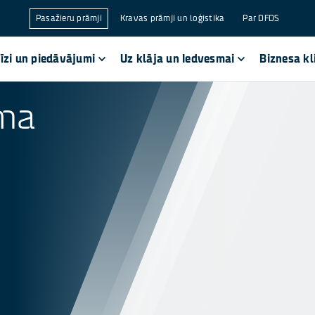
Pasažieru prāmji
Kravas prāmji un loģistika
Par DFDS
uīzi un piedāvājumi
Uz klāja un Iedvesmai
Biznesa kl
uma