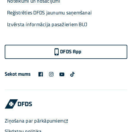
Noteikumi un nosacījumi
Reģistrēties DFDS jaunumu saņemšanai
Izvērsta informācija pasažieriem BUJ
DFDS App
Sekot mums
Ziņošana par pārkāpumiem
Sīkdatņu politika