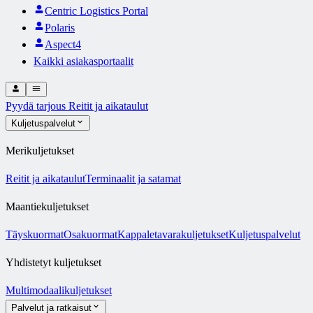
Centric Logistics Portal
Polaris
Aspect4
Kaikki asiakasportaalit
Pyydä tarjous
Reitit ja aikataulut
Kuljetuspalvelut
Merikuljetukset
Reitit ja aikataulut
Terminaalit ja satamat
Maantiekuljetukset
Täyskuormat
Osakuormat
Kappaletavarakuljetukset
Kuljetuspalvelut
Yhdistetyt kuljetukset
Multimodaalikuljetukset
Palvelut ja ratkaisut