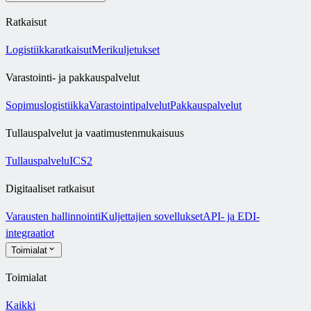
Ratkaisut
Logistiikkaratkaisut
Merikuljetukset
Varastointi- ja pakkauspalvelut
Sopimuslogistiikka
Varastointipalvelut
Pakkauspalvelut
Tullauspalvelut ja vaatimustenmukaisuus
Tullauspalvelu
ICS2
Digitaaliset ratkaisut
Varausten hallinnointi
Kuljettajien sovellukset
API- ja EDI-
integraatiot
Toimialat
Toimialat
Kaikki