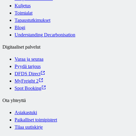
Kuljetus
Toimialat
Tapaustutkimukset
Blogi
Understanding Decarbonisation
Digitaaliset palvelut
Varaa ja seuraa
Pyydä tarjous
DFDS Direct
MyFreight 2
Spot Booking
Ota yhteyttä
Asiakastuki
Paikalliset toimipisteet
Tilaa uutiskirje