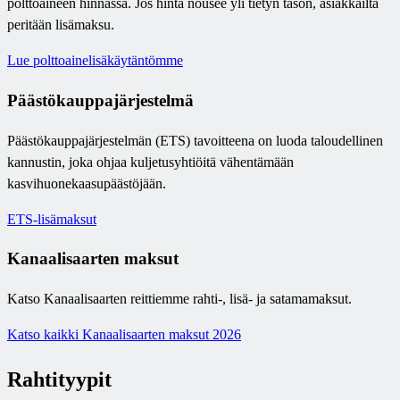
polttoaineen hinnassa. Jos hinta nousee yli tietyn tason, asiakkailta
peritään lisämaksu.
Lue polttoainelisäkäytäntömme
Päästökauppajärjestelmä
Päästökauppajärjestelmän (ETS) tavoitteena on luoda taloudellinen
kannustin, joka ohjaa kuljetusyhtiöitä vähentämään
kasvihuonekaasupäästöjään.
ETS-lisämaksut
Kanaalisaarten maksut
Katso Kanaalisaarten reittiemme rahti-, lisä- ja satamamaksut.
Katso kaikki Kanaalisaarten maksut 2026
Rahtityypit