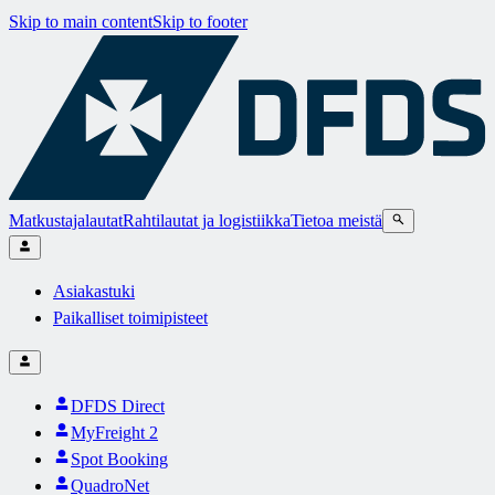
Skip to main content
Skip to footer
Matkustajalautat
Rahtilautat ja logistiikka
Tietoa meistä
Asiakastuki
Paikalliset toimipisteet
DFDS Direct
MyFreight 2
Spot Booking
QuadroNet