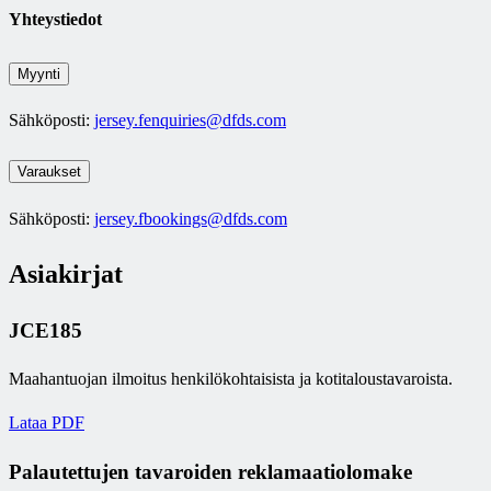
Yhteystiedot
Myynti
Sähköposti:
jersey.fenquiries@dfds.com
Varaukset
Sähköposti:
jersey.fbookings@dfds.com
Asiakirjat
JCE185
Maahantuojan ilmoitus henkilökohtaisista ja kotitaloustavaroista.
Lataa PDF
Palautettujen tavaroiden reklamaatiolomake