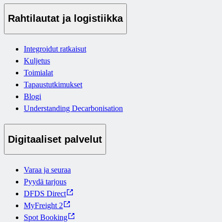
Rahtilautat ja logistiikka
Integroidut ratkaisut
Kuljetus
Toimialat
Tapaustutkimukset
Blogi
Understanding Decarbonisation
Digitaaliset palvelut
Varaa ja seuraa
Pyydä tarjous
DFDS Direct
MyFreight 2
Spot Booking