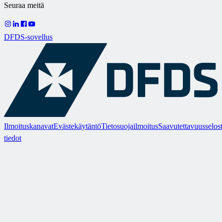
Seuraa meitä
DFDS-sovellus
Ilmoituskanavat
Evästekäytäntö
Tietosuojailmoitus
Saavutettavuusselos
tiedot