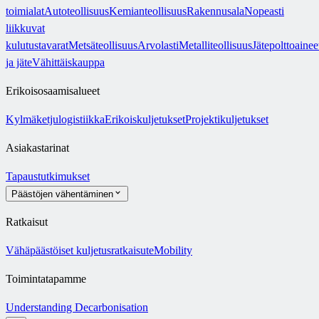
toimialat
Autoteollisuus
Kemianteollisuus
Rakennusala
Nopeasti
liikkuvat
kulutustavarat
Metsäteollisuus
Arvolasti
Metalliteollisuus
Jätepolttoainee
ja jäte
Vähittäiskauppa
Erikoisosaamisalueet
Kylmäketjulogistiikka
Erikoiskuljetukset
Projektikuljetukset
Asiakastarinat
Tapaustutkimukset
Päästöjen vähentäminen
Ratkaisut
Vähäpäästöiset kuljetusratkaisut
eMobility
Toimintatapamme
Understanding Decarbonisation