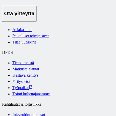
Ota yhteyttä
Asiakastuki
Paikalliset toimipisteet
Tilaa uutiskirje
DFDS
Tietoa meistä
Matkustajalautat
Kestävä kehitys
Yritysostot
Työpaikat
Toimi kuljettajanamme
Rahtilautat ja logistiikka
Integroidut ratkaisut