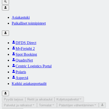
Asiakastuki
Paikalliset toimipisteet
DFDS Direct
MyFreight 2
Spot Booking
QuadroNet
Centric Logistics Portal
Polaris
Aspect4
Kaikki asiakasportaalit
Pyydä tarjous
Reitit ja aikataulut
Kuljetuspalvelut
Palvelut ja ratkaisut
Toimialat
Päästöjen vähentäminen