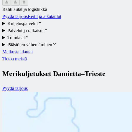
Rahtilautat ja logistiikka
Pyydä tarjous
Reitit ja aikataulut
Kuljetuspalvelut
Palvelut ja ratkaisut
Toimialat
Päästöjen vähentäminen
Matkustajalautat
Tietoa meistä
Merikuljetukset Damietta–Trieste
Pyydä tarjous