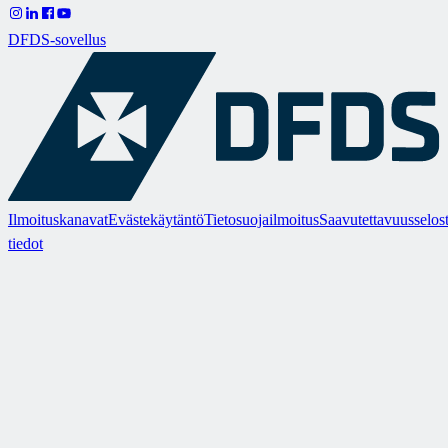
DFDS-sovellus
Ilmoituskanavat
Evästekäytäntö
Tietosuojailmoitus
Saavutettavuusselos
tiedot