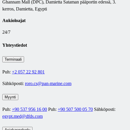
Ghannam Mall (DPC), Damietta Sataman pääportin edessä, 3.
kerros, Damietta, Egypti
Aukioloajat
24/7
Yhteystiedot
Terminaali
Puh:
+2 057 22 92 801
Sähköposti:
roro.cs@pan-marine.com
Myynti
Puh:
+90 537 956 16 00
Puh:
+90 507 500 05 70
Sähköposti:
egypt.med@dfds.com
Asiakaspalvelu