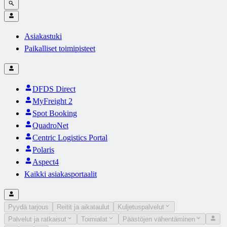
Asiakastuki
Paikalliset toimipisteet
DFDS Direct
MyFreight 2
Spot Booking
QuadroNet
Centric Logistics Portal
Polaris
Aspect4
Kaikki asiakasportaalit
Pyydä tarjous
Reitit ja aikataulut
Kuljetuspalvelut
Palvelut ja ratkaisut
Toimialat
Päästöjen vähentäminen