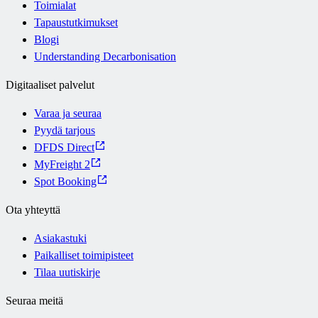
Toimialat
Tapaustutkimukset
Blogi
Understanding Decarbonisation
Digitaaliset palvelut
Varaa ja seuraa
Pyydä tarjous
DFDS Direct
MyFreight 2
Spot Booking
Ota yhteyttä
Asiakastuki
Paikalliset toimipisteet
Tilaa uutiskirje
Seuraa meitä