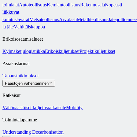
toimialat
Autoteollisuus
Kemianteollisuus
Rakennusala
Nopeasti
liikkuvat
kulutustavarat
Metsäteollisuus
Arvolasti
Metalliteollisuus
Jätepolttoainee
ja jäte
Vähittäiskauppa
Erikoisosaamisalueet
Kylmäketjulogistiikka
Erikoiskuljetukset
Projektikuljetukset
Asiakastarinat
Tapaustutkimukset
Päästöjen vähentäminen
Ratkaisut
Vähäpäästöiset kuljetusratkaisut
eMobility
Toimintatapamme
Understanding Decarbonisation