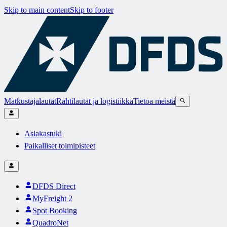
Skip to main content
Skip to footer
Matkustajalautat
Rahtilautat ja logistiikka
Tietoa meistä
Asiakastuki
Paikalliset toimipisteet
DFDS Direct
MyFreight 2
Spot Booking
QuadroNet