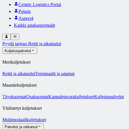
Centric Logistics Portal
Polaris
Aspect4
Kaikki asiakasportaalit
Pyydä tarjous
Reitit ja aikataulut
Kuljetuspalvelut
Merikuljetukset
Reitit ja aikataulut
Terminaalit ja satamat
Maantiekuljetukset
Täyskuormat
Osakuormat
Kappaletavarakuljetukset
Kuljetuspalvelut
Yhdistetyt kuljetukset
Multimodaalikuljetukset
Palvelut ja ratkaisut