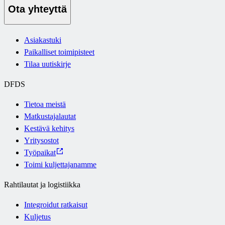
Ota yhteyttä
Asiakastuki
Paikalliset toimipisteet
Tilaa uutiskirje
DFDS
Tietoa meistä
Matkustajalautat
Kestävä kehitys
Yritysostot
Työpaikat
Toimi kuljettajanamme
Rahtilautat ja logistiikka
Integroidut ratkaisut
Kuljetus