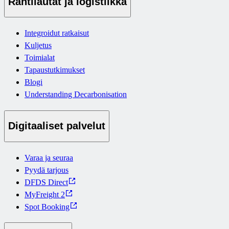
Rahtilautat ja logistiikka
Integroidut ratkaisut
Kuljetus
Toimialat
Tapaustutkimukset
Blogi
Understanding Decarbonisation
Digitaaliset palvelut
Varaa ja seuraa
Pyydä tarjous
DFDS Direct
MyFreight 2
Spot Booking