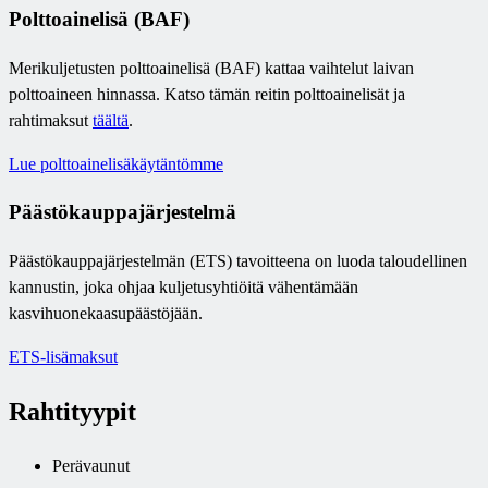
Polttoainelisä (BAF)
Merikuljetusten polttoainelisä (BAF) kattaa vaihtelut laivan
polttoaineen hinnassa. Katso tämän reitin polttoainelisät ja
rahtimaksut
täältä
.
Lue polttoainelisäkäytäntömme
Päästökauppajärjestelmä
Päästökauppajärjestelmän (ETS) tavoitteena on luoda taloudellinen
kannustin, joka ohjaa kuljetusyhtiöitä vähentämään
kasvihuonekaasupäästöjään.
ETS-lisämaksut
Rahtityypit
Perävaunut