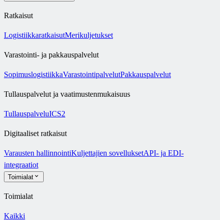
Ratkaisut
Logistiikkaratkaisut
Merikuljetukset
Varastointi- ja pakkauspalvelut
Sopimuslogistiikka
Varastointipalvelut
Pakkauspalvelut
Tullauspalvelut ja vaatimustenmukaisuus
Tullauspalvelu
ICS2
Digitaaliset ratkaisut
Varausten hallinnointi
Kuljettajien sovellukset
API- ja EDI-
integraatiot
Toimialat
Toimialat
Kaikki