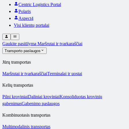
Centric Logistics Portal
Polaris
Aspect4
Visi klientų portalai
Gaukite pasiūlymą
Maršrutai ir tvarkaraščiai
Transporto paslaugos
Jūrų transportas
Maršrutai ir tvarkaraščiai
Terminalai ir uostai
Kelių transportas
Pilni kroviniai
Daliniai kroviniai
Konsoliduotas krovinių
gabenimas
Gabenimo paslaugos
Kombinuotasis transportas
Multimodalinis transportas