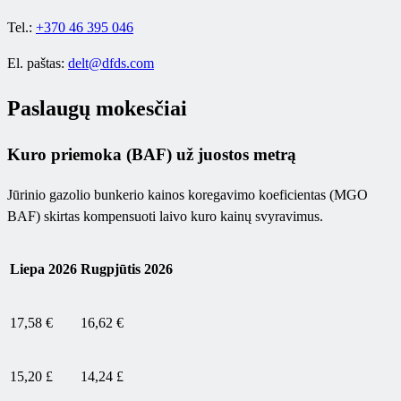
Tel.:
+370 46 395 046
El. paštas:
delt@dfds.com
Paslaugų mokesčiai
Kuro priemoka (BAF) už juostos metrą
Jūrinio gazolio bunkerio kainos koregavimo koeficientas (MGO
BAF) skirtas kompensuoti laivo kuro kainų svyravimus.
Liepa 2026
Rugpjūtis 2026
17,58 €
16,62 €
15,20 £
14,24 £