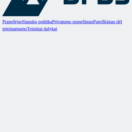
Pranešėjas
Slapukų politika
Privatumo pranešimas
Pareiškimas dėl
prieinamumo
Teisiniai dalykai