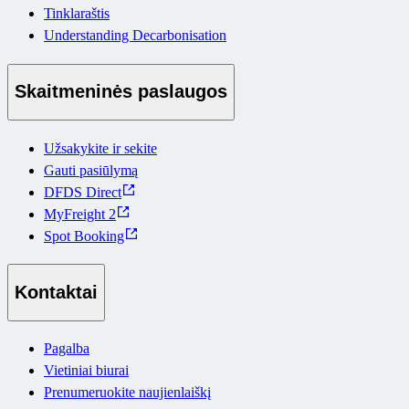
Tinklaraštis
Understanding Decarbonisation
Skaitmeninės paslaugos
Užsakykite ir sekite
Gauti pasiūlymą
DFDS Direct
MyFreight 2
Spot Booking
Kontaktai
Pagalba
Vietiniai biurai
Prenumeruokite naujienlaiškį