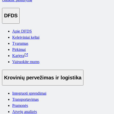
DFDS
Apie DFDS
Keleiviniai keltai
Tvarumas
Pirkimai
Karjera
Vairuokite mums
Krovinių pervežimas ir logistika
Integruoti sprendimai
Transportavimas
Pramonės
Atvejų analizės