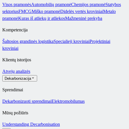
Visos pramonės
Automobilių pramonė
Chemijos pramonė
Statybos
sektorius
FMCG
Miško pramonė
Didelės vertės kroviniai
Metalo
pramonė
Kuras iš atliekų ir atliekos
Mažmeninė prekyba
Kompetencija
Šaltosios grandinės logistika
Specialieji kroviniai
Projektiniai
kroviniai
Klientų istorijos
Atvejų analizės
Dekarbonizacija
Sprendimai
Dekarbonizuoti sprendimai
Elektromobilumas
Mūsų požiūris
Understanding Decarbonisation