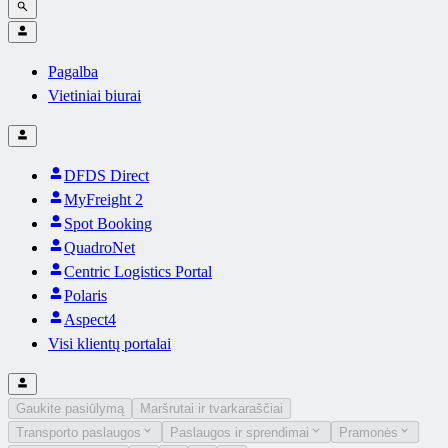
Pagalba
Vietiniai biurai
DFDS Direct
MyFreight 2
Spot Booking
QuadroNet
Centric Logistics Portal
Polaris
Aspect4
Visi klientų portalai
Gaukite pasiūlymą
Maršrutai ir tvarkaraščiai
Transporto paslaugos
Paslaugos ir sprendimai
Pramonės