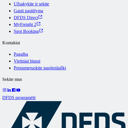
Užsakykite ir sekite
Gauti pasiūlymą
DFDS Direct
MyFreight 2
Spot Booking
Kontaktai
Pagalba
Vietiniai biurai
Prenumeruokite naujienlaiškį
Sekite mus
DFDS programėlė