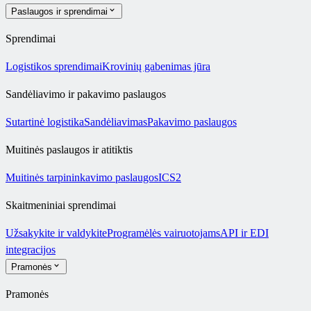
Paslaugos ir sprendimai
Sprendimai
Logistikos sprendimai
Krovinių gabenimas jūra
Sandėliavimo ir pakavimo paslaugos
Sutartinė logistika
Sandėliavimas
Pakavimo paslaugos
Muitinės paslaugos ir atitiktis
Muitinės tarpininkavimo paslaugos
ICS2
Skaitmeniniai sprendimai
Užsakykite ir valdykite
Programėlės vairuotojams
API ir EDI
integracijos
Pramonės
Pramonės