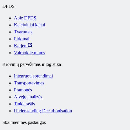
DFDS
Apie DFDS
Keleiviniai keltai
Tvarumas
Pirkimai
Karjera
Vairuokite mums
Krovinių pervežimas ir logistika
Integruoti sprendimai
Transportavimas
Pramonės
Atvejų analizės
Tinklaraštis
Understanding Decarbonisation
Skaitmeninės paslaugos