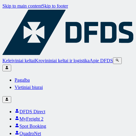
Skip to main content
Skip to footer
Keleiviniai keltai
Krovininiai keltai ir logistika
Apie DFDS
Pagalba
Vietiniai biurai
DFDS Direct
MyFreight 2
Spot Booking
QuadroNet