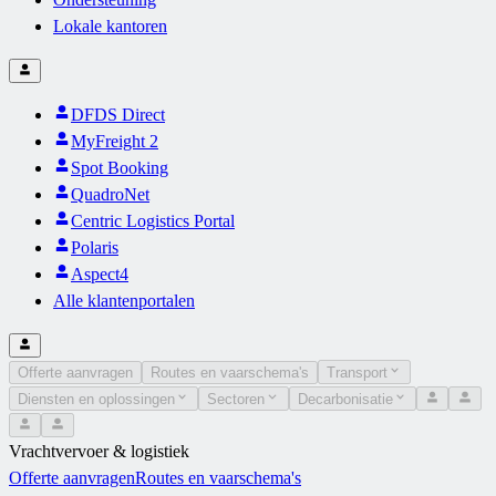
Lokale kantoren
DFDS Direct
MyFreight 2
Spot Booking
QuadroNet
Centric Logistics Portal
Polaris
Aspect4
Alle klantenportalen
Offerte aanvragen
Routes en vaarschema's
Transport
Diensten en oplossingen
Sectoren
Decarbonisatie
Vrachtvervoer & logistiek
Offerte aanvragen
Routes en vaarschema's