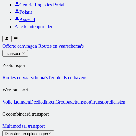
Centric Logistics Portal
Polaris
Aspect4
Alle klantenportalen
Offerte aanvragen
Routes en vaarschema's
Transport
Zeetransport
Routes en vaarschema's
Terminals en havens
Wegtransport
Volle ladingen
Deelladingen
Groupagetransport
Transportdiensten
Gecombineerd transport
Multimodaal transport
Diensten en oplossingen