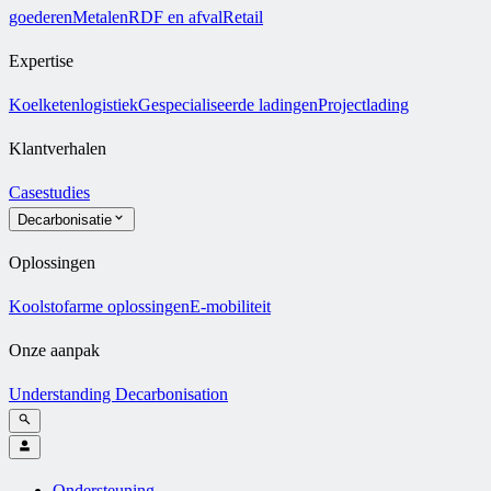
goederen
Metalen
RDF en afval
Retail
Expertise
Koelketenlogistiek
Gespecialiseerde ladingen
Projectlading
Klantverhalen
Casestudies
Decarbonisatie
Oplossingen
Koolstofarme oplossingen
E-mobiliteit
Onze aanpak
Understanding Decarbonisation
Ondersteuning