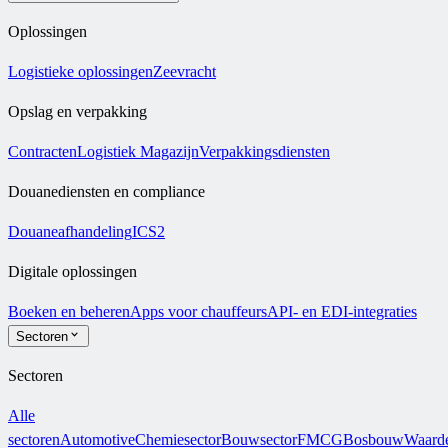
Oplossingen
Logistieke oplossingen
Zeevracht
Opslag en verpakking
Contracten
Logistiek Magazijn
Verpakkingsdiensten
Douanediensten en compliance
Douaneafhandeling
ICS2
Digitale oplossingen
Boeken en beheren
Apps voor chauffeurs
API- en EDI-integraties
Sectoren
Sectoren
Alle
sectoren
Automotive
Chemiesector
Bouwsector
FMCG
Bosbouw
Waarde