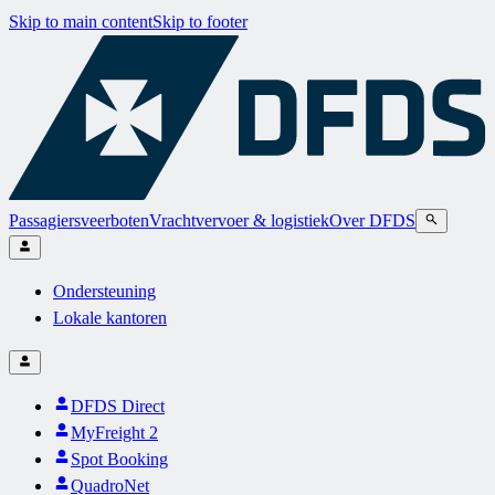
Skip to main content
Skip to footer
Passagiersveerboten
Vrachtvervoer & logistiek
Over DFDS
Ondersteuning
Lokale kantoren
DFDS Direct
MyFreight 2
Spot Booking
QuadroNet