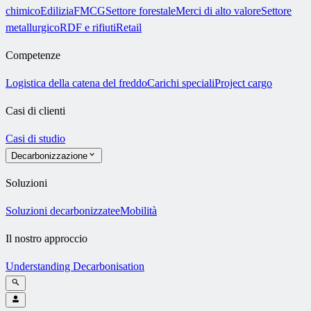
chimico
Edilizia
FMCG
Settore forestale
Merci di alto valore
Settore
metallurgico
RDF e rifiuti
Retail
Competenze
Logistica della catena del freddo
Carichi speciali
Project cargo
Casi di clienti
Casi di studio
Decarbonizzazione
Soluzioni
Soluzioni decarbonizzate
eMobilità
Il nostro approccio
Understanding Decarbonisation