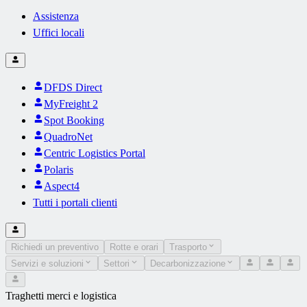
Assistenza
Uffici locali
DFDS Direct
MyFreight 2
Spot Booking
QuadroNet
Centric Logistics Portal
Polaris
Aspect4
Tutti i portali clienti
Richiedi un preventivo
Rotte e orari
Trasporto
Servizi e soluzioni
Settori
Decarbonizzazione
Traghetti merci e logistica