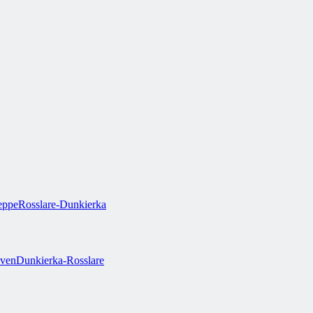
eppe
Rosslare-Dunkierka
ven
Dunkierka-Rosslare