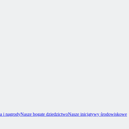
a i nagrody
Nasze bogate dziedzictwo
Nasze inicjatywy środowiskowe