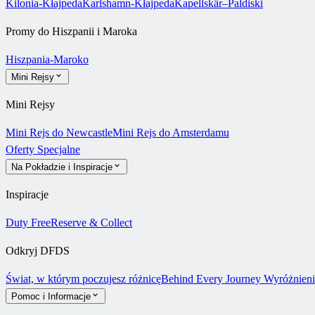
Kilonia-Kłajpeda
Karlshamn-Kłajpeda
Kapellskär–Paldiski
Promy do Hiszpanii i Maroka
Hiszpania-Maroko
Mini Rejsy
Mini Rejsy
Mini Rejs do Newcastle
Mini Rejs do Amsterdamu
Oferty Specjalne
Na Pokładzie i Inspiracje
Inspiracje
Duty Free
Reserve & Collect
Odkryj DFDS
Świat, w którym poczujesz różnicę
Behind Every Journey
Wyróżnieni
Pomoc i Informacje