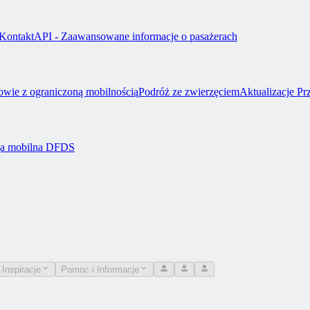
Kontakt
API - Zaawansowane informacje o pasażerach
owie z ograniczoną mobilnością
Podróż ze zwierzęciem
Aktualizacje P
ja mobilna DFDS
 Inspiracje
Pomoc i Informacje