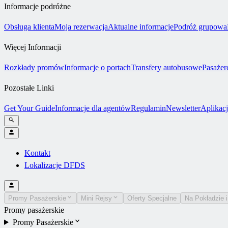
Informacje podróżne
Obsługa klienta
Moja rezerwacja
Aktualne informacje
Podróż grupowa
Więcej Informacji
Rozkłady promów
Informacje o portach
Transfery autobusowe
Pasażer
Pozostałe Linki
Get Your Guide
Informacje dla agentów
Regulamin
Newsletter
Aplikac
Kontakt
Lokalizacje DFDS
Promy Pasażerskie
Mini Rejsy
Oferty Specjalne
Na Pokładzie i
Promy pasażerskie
Promy Pasażerskie