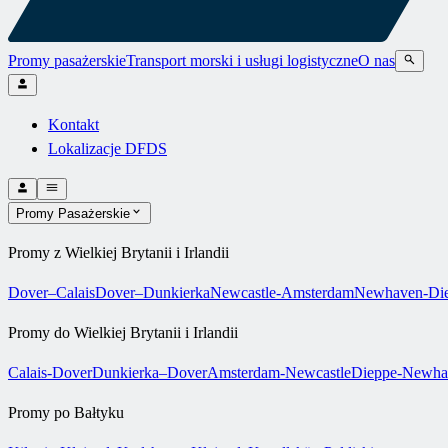
Promy pasażerskie
Transport morski i usługi logistyczne
O nas
Kontakt
Lokalizacje DFDS
Promy Pasażerskie
Promy z Wielkiej Brytanii i Irlandii
Dover–Calais
Dover–Dunkierka
Newcastle-Amsterdam
Newhaven-Di
Promy do Wielkiej Brytanii i Irlandii
Calais-Dover
Dunkierka–Dover
Amsterdam-Newcastle
Dieppe-Newha
Promy po Bałtyku