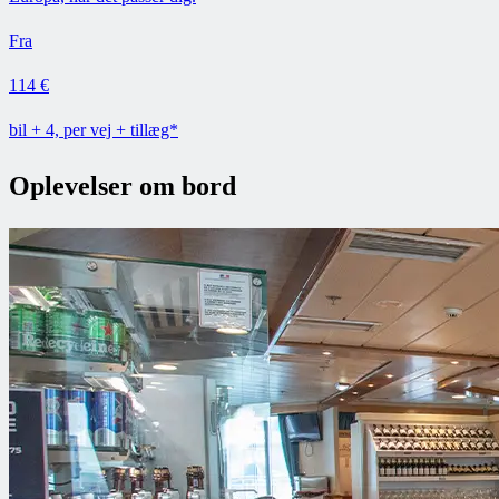
Fra
114 €
bil + 4, per vej + tillæg*
Oplevelser om bord