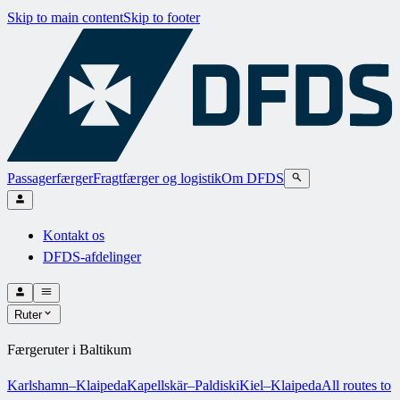
Skip to main content
Skip to footer
Passagerfærger
Fragtfærger og logistik
Om DFDS
Kontakt os
DFDS-afdelinger
Ruter
Færgeruter i Baltikum
Karlshamn–Klaipeda
Kapellskär–Paldiski
Kiel–Klaipeda
All routes to