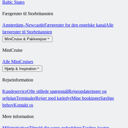
Baltic States
Færgeruter til Storbritannien
Amsterdam–Newcastle
Færgeruter for den engelske kanal
Alle
færgeruter til Storbritannien
MiniCruise & Pakkerejser
MiniCruise
Alle MiniCruises
Hjælp & Inspiration
Rejseinformation
Kundeservice
Ofte stillede spørgsmål
Rejseopdateringer og
sejlplan
Terminaler
Rejser med kæledyr
Mine bookinger
Særlige
behov
Kontakt os
Mere information
Miljøinitiativer
Tilmeld dig vores nyhedsbrev
Taxfree-kvoter