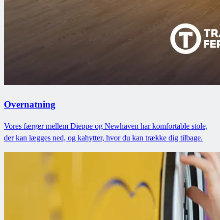
Overnatning
Vores færger mellem Dieppe og Newhaven har komfortable stole,
der kan lægges ned, og kahytter, hvor du kan trække dig tilbage.