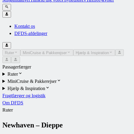
Kontakt os
DFDS-afdelinger
Ruter
MiniCruise & Pakkerejser
Hjælp & Inspiration
Passagerfærger
Ruter
MiniCruise & Pakkerejser
Hjælp & Inspiration
Fragtfærger og logistik
Om DFDS
Ruter
Newhaven – Dieppe