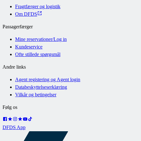
Fragtfærger og logistik
Om DFDS
Passagerfærger
Mine reservationer/Log in
Kundeservice
Ofte stillede spørgsmål
Andre links
Agent registering og Agent login
Databeskyttelseserklæring
Vilkår og betingelser
Følg os
DFDS App