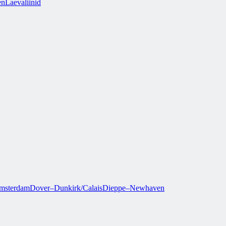
en
Laevaliinid
msterdam
Dover–Dunkirk/Calais
Dieppe–Newhaven