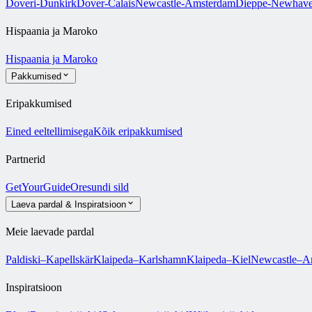
Doveri-Dunkirk
Dover-Calais
Newcastle-Amsterdam
Dieppe-Newhav
Hispaania ja Maroko
Hispaania ja Maroko
Pakkumised
Eripakkumised
Eined eeltellimisega
Kõik eripakkumised
Partnerid
GetYourGuide
Oresundi sild
Laeva pardal & Inspiratsioon
Meie laevade pardal
Paldiski–Kapellskär
Klaipeda–Karlshamn
Klaipeda–Kiel
Newcastle–A
Inspiratsioon