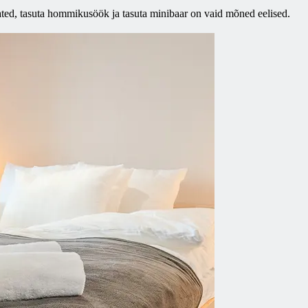
ated, tasuta hommikusöök ja tasuta minibaar on vaid mõned eelised.