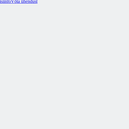
siinfo
Võta ühendust