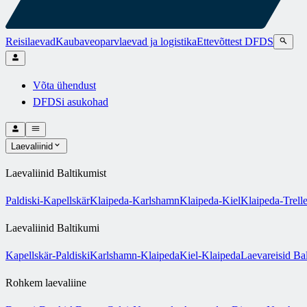
Reisilaevad
Kaubaveoparvlaevad ja logistika
Ettevõttest DFDS
Võta ühendust
DFDSi asukohad
Laevaliinid
Laevaliinid Baltikumist
Paldiski-Kapellskär
Klaipeda-Karlshamn
Klaipeda-Kiel
Klaipeda-Trell
Laevaliinid Baltikumi
Kapellskär-Paldiski
Karlshamn-Klaipeda
Kiel-Klaipeda
Laevareisid Bal
Rohkem laevaliine