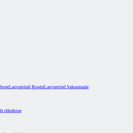
eborg
Laevareisid Rootsi
Laevareisid Saksamaale
ti riikidesse