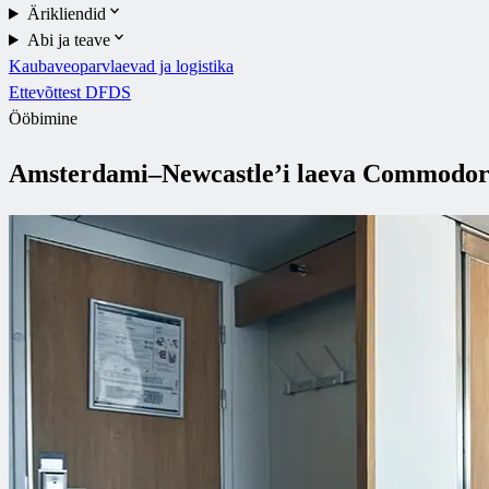
Ärikliendid
Abi ja teave
Kaubaveoparvlaevad ja logistika
Ettevõttest DFDS
Ööbimine
Amsterdami–Newcastle’i laeva Commodore