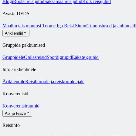
Blogi
Rootsi reisijuhid
Saksamaa reisijuhid
Kõik reisijuhid
Avasta DFDS
Maailm täis muutusi
Toome Iga Reisi Sinuni
Tunnustused ja auhinnad
Ärikliendid
Gruppide pakkumised
Gruppidele
Õpilasreisid
Spordigrupid
Eakate grupid
Info äriklientidele
Ärikliendile
Reisibüroole ja reiskorraldajale
Konverentsid
Konverentsiruumid
Abi ja teave
Reisiinfo