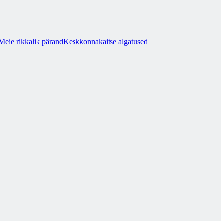
Meie rikkalik pärand
Keskkonnakaitse algatused