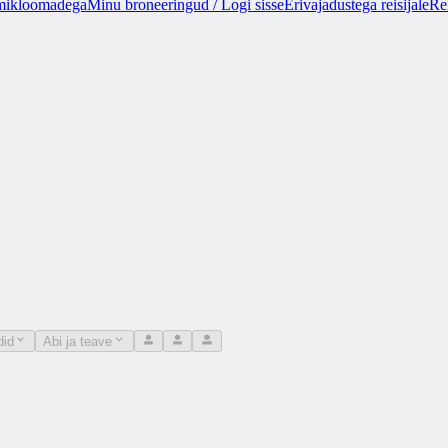
mikloomadega
Minu broneeringud / Logi sisse
Erivajadustega reisijale
Rei
did
Abi ja teave