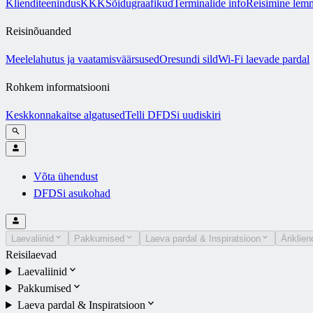
Klienditeenindus
KKK
Sõidugraafikud
Terminalide info
Reisimine lem
Reisinõuanded
Meelelahutus ja vaatamisväärsused
Oresundi sild
Wi-Fi laevade pardal
Rohkem informatsiooni
Keskkonnakaitse algatused
Telli DFDSi uudiskiri
Võta ühendust
DFDSi asukohad
Laevaliinid
Pakkumised
Laeva pardal & Inspiratsioon
Äriklien
Reisilaevad
Laevaliinid
Pakkumised
Laeva pardal & Inspiratsioon