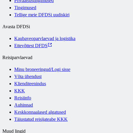
Privaatsustingimused
Tingimused
Tellige meie DFDSi uudiskiri
Avasta DFDSi
Kaubaveoparvlaevad ja logistika
Ettevõttest DFDS
Reisiparvlaevad
Minu broneeringud/Logi sisse
Võta ühendust
Klienditeenindus
KKK
Reisiinfo
Auhinnad
Keskkonnaalased algatused
Täiustatud reisijateabe KKK
Muud lingid