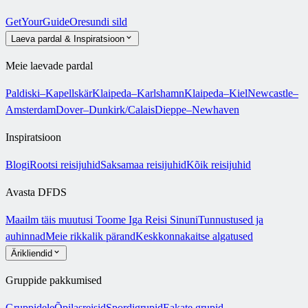
GetYourGuide
Oresundi sild
Laeva pardal & Inspiratsioon
Meie laevade pardal
Paldiski–Kapellskär
Klaipeda–Karlshamn
Klaipeda–Kiel
Newcastle–
Amsterdam
Dover–Dunkirk/Calais
Dieppe–Newhaven
Inspiratsioon
Blogi
Rootsi reisijuhid
Saksamaa reisijuhid
Kõik reisijuhid
Avasta DFDS
Maailm täis muutusi
Toome Iga Reisi Sinuni
Tunnustused ja
auhinnad
Meie rikkalik pärand
Keskkonnakaitse algatused
Ärikliendid
Gruppide pakkumised
Gruppidele
Õpilasreisid
Spordigrupid
Eakate grupid