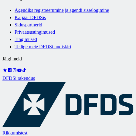
Agendiks registreerumine ja agendi sisselogimine
Karjäär DFDSis
Siduspartnerid
Privaatsustingimused
Tingimused
Tellige meie DFDSi uudiskiri
Jälgi meid
DFDSi rakendus
Rikkumistest