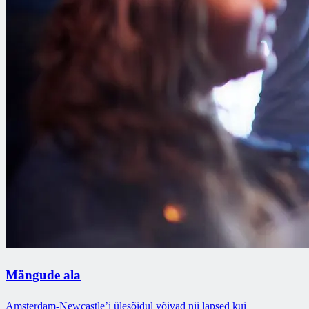
Mängude ala
Amsterdam-Newcastle’i ülesõidul võivad nii lapsed kui