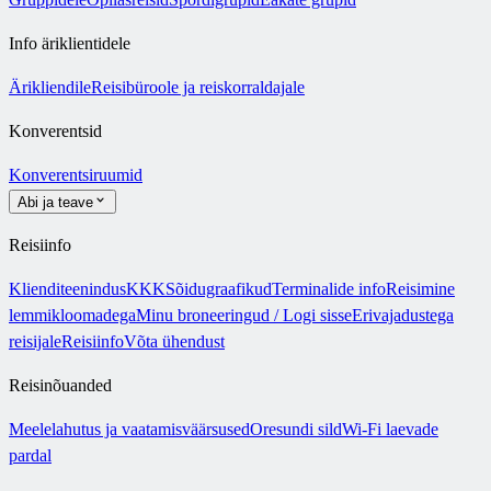
Info äriklientidele
Ärikliendile
Reisibüroole ja reiskorraldajale
Konverentsid
Konverentsiruumid
Abi ja teave
Reisiinfo
Klienditeenindus
KKK
Sõidugraafikud
Terminalide info
Reisimine
lemmikloomadega
Minu broneeringud / Logi sisse
Erivajadustega
reisijale
Reisiinfo
Võta ühendust
Reisinõuanded
Meelelahutus ja vaatamisväärsused
Oresundi sild
Wi-Fi laevade
pardal