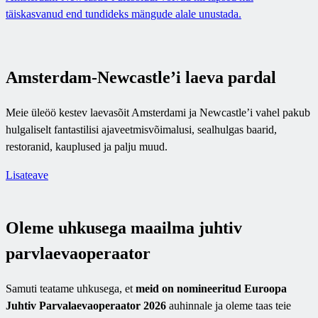
täiskasvanud end tundideks mängude alale unustada.
Amsterdam-Newcastle’i laeva pardal
Meie üleöö kestev laevasõit Amsterdami ja Newcastle’i vahel pakub
hulgaliselt fantastilisi ajaveetmisvõimalusi, sealhulgas baarid,
restoranid, kauplused ja palju muud.
Lisateave
Oleme uhkusega maailma juhtiv
parvlaevaoperaator
Samuti teatame uhkusega, et
meid on nomineeritud Euroopa
Juhtiv Parvalaevaoperaator 2026
auhinnale ja oleme taas teie