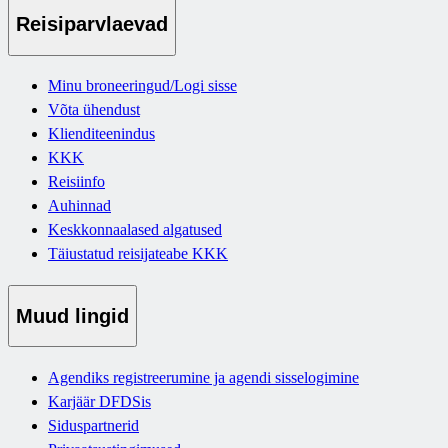
Reisiparvlaevad
Minu broneeringud/Logi sisse
Võta ühendust
Klienditeenindus
KKK
Reisiinfo
Auhinnad
Keskkonnaalased algatused
Täiustatud reisijateabe KKK
Muud lingid
Agendiks registreerumine ja agendi sisselogimine
Karjäär DFDSis
Siduspartnerid