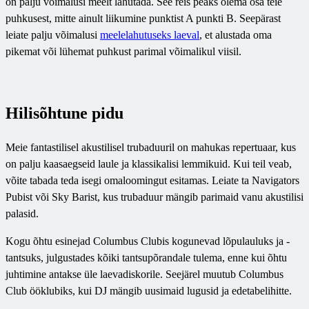
on palju võimalusi meelt lahutada. See reis peaks olema osa teie
puhkusest, mitte ainult liikumine punktist A punkti B. Seepärast
leiate palju võimalusi
meelelahutuseks laeval
, et alustada oma
pikemat või lühemat puhkust parimal võimalikul viisil.
Hilisõhtune pidu
Meie fantastilisel akustilisel trubaduuril on mahukas repertuaar, kus
on palju kaasaegseid laule ja klassikalisi lemmikuid. Kui teil veab,
võite tabada teda isegi omaloomingut esitamas. Leiate ta Navigators
Pubist või Sky Barist, kus trubaduur mängib parimaid vanu akustilisi
palasid.
Kogu õhtu esinejad Columbus Clubis kogunevad lõpulauluks ja -
tantsuks, julgustades kõiki tantsupõrandale tulema, enne kui õhtu
juhtimine antakse üle laevadiskorile. Seejärel muutub Columbus
Club ööklubiks, kui DJ mängib uusimaid lugusid ja edetabelihitte.