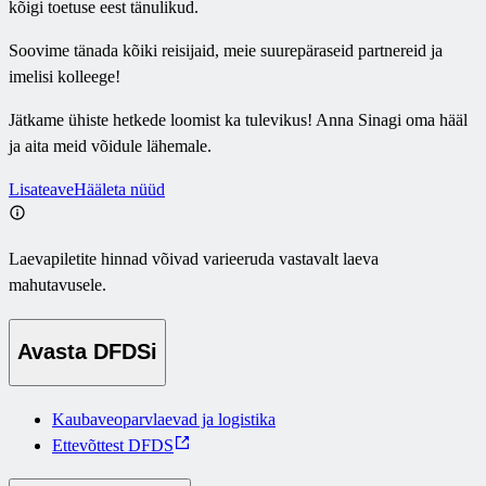
kõigi toetuse eest tänulikud.
Soovime tänada kõiki reisijaid, meie suurepäraseid partnereid ja
imelisi kolleege!
Jätkame ühiste hetkede loomist ka tulevikus! Anna Sinagi oma hääl
ja aita meid võidule lähemale.
Lisateave
Hääleta nüüd
Laevapiletite hinnad võivad varieeruda vastavalt laeva
mahutavusele.
Avasta DFDSi
Kaubaveoparvlaevad ja logistika
Ettevõttest DFDS