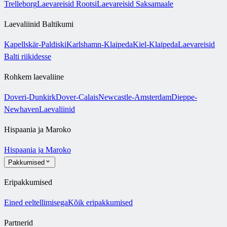
Trelleborg
Laevareisid Rootsi
Laevareisid Saksamaale
Laevaliinid Baltikumi
Kapellskär-Paldiski
Karlshamn-Klaipeda
Kiel-Klaipeda
Laevareisid
Balti riikidesse
Rohkem laevaliine
Doveri-Dunkirk
Dover-Calais
Newcastle-Amsterdam
Dieppe-
Newhaven
Laevaliinid
Hispaania ja Maroko
Hispaania ja Maroko
Pakkumised
Eripakkumised
Eined eeltellimisega
Kõik eripakkumised
Partnerid