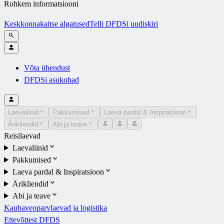
Rohkem informatsiooni
Keskkonnakaitse algatused
Telli DFDSi uudiskiri
Võta ühendust
DFDSi asukohad
Laevaliinid
Pakkumised
Laeva pardal & Inspiratsioon
Ärikliendid
Abi ja teave
Reisilaevad
Laevaliinid
Pakkumised
Laeva pardal & Inspiratsioon
Ärikliendid
Abi ja teave
Kaubaveoparvlaevad ja logistika
Ettevõttest DFDS