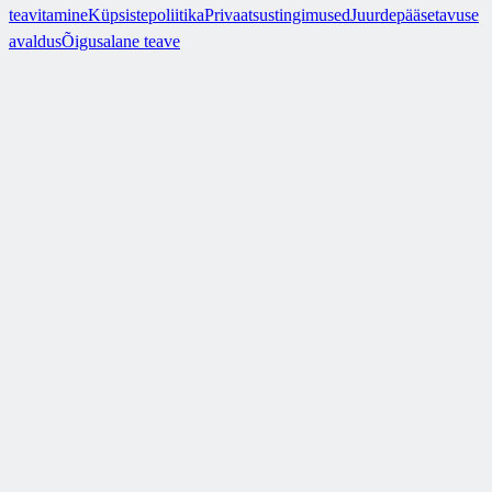
teavitamine
Küpsistepoliitika
Privaatsustingimused
Juurdepääsetavuse
avaldus
Õigusalane teave