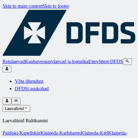
Skip to main content
Skip to footer
Reisilaevad
Kaubaveoparvlaevad ja logistika
Ettevõttest DFDS
Võta ühendust
DFDSi asukohad
Laevaliinid
Laevaliinid Baltikumist
Paldiski-Kapellskär
Klaipeda-Karlshamn
Klaipeda-Kiel
Klaipeda-