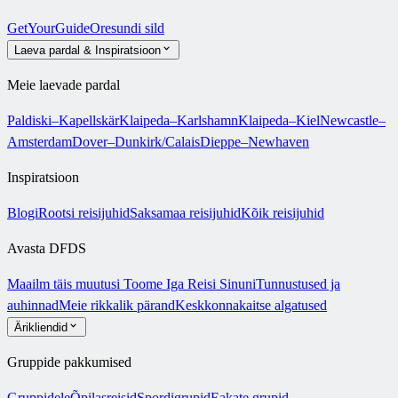
GetYourGuide
Oresundi sild
Laeva pardal & Inspiratsioon
Meie laevade pardal
Paldiski–Kapellskär
Klaipeda–Karlshamn
Klaipeda–Kiel
Newcastle–
Amsterdam
Dover–Dunkirk/Calais
Dieppe–Newhaven
Inspiratsioon
Blogi
Rootsi reisijuhid
Saksamaa reisijuhid
Kõik reisijuhid
Avasta DFDS
Maailm täis muutusi
Toome Iga Reisi Sinuni
Tunnustused ja
auhinnad
Meie rikkalik pärand
Keskkonnakaitse algatused
Ärikliendid
Gruppide pakkumised
Gruppidele
Õpilasreisid
Spordigrupid
Eakate grupid