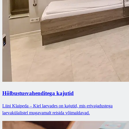
Hõlbustusvahenditega kajutid
Liini Klaipeda – Kiel laevades on kajutid, mis erivajadustega
laevakülalistel mugavamalt reisida võimaldavad.