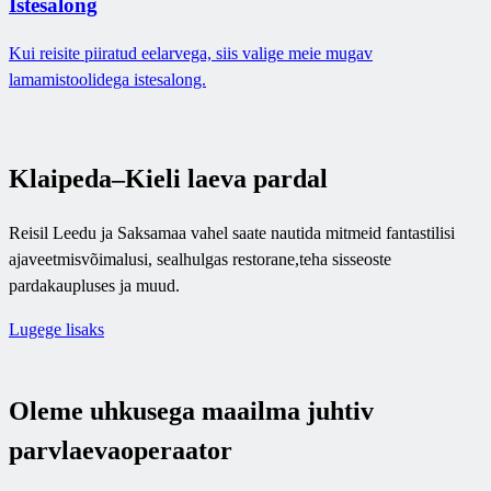
Istesalong
Kui reisite piiratud eelarvega, siis valige meie mugav
lamamistoolidega istesalong.
Klaipeda–Kieli laeva pardal
Reisil Leedu ja Saksamaa vahel saate nautida mitmeid fantastilisi
ajaveetmisvõimalusi, sealhulgas restorane,teha sisseoste
pardakaupluses ja muud.
Lugege lisaks
Oleme uhkusega maailma juhtiv
parvlaevaoperaator