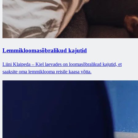
Lemmikloomasõbralikud kajutid
Liini Klaipeda – Kiel laevades on loomasõbralikud kajutid, et
saaksite oma lemmiklooma reisile kaasa võtta.