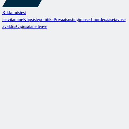
Rikkumistest
teavitamine
Küpsistepoliitika
Privaatsustingimused
Juurdepääsetavuse
avaldus
Õigusalane teave