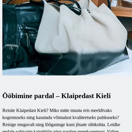
Ööbimine pardal – Klaipedast Kieli
Reisite Klaipedast Kieli? Miks mitte muuta reis meeldivaks
kogemuseks ning kasutada võimalust kvaliteetseks puhkuseks?
Reisige mugavalt ning lõõgastuge kuni jõuate sihtkohta. Leidke
endale sobivaim kajutitüüp ning nautige merekogemust. Valige