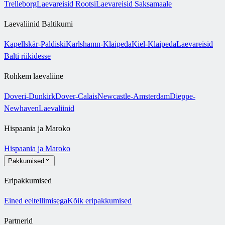
Trelleborg
Laevareisid Rootsi
Laevareisid Saksamaale
Laevaliinid Baltikumi
Kapellskär-Paldiski
Karlshamn-Klaipeda
Kiel-Klaipeda
Laevareisid
Balti riikidesse
Rohkem laevaliine
Doveri-Dunkirk
Dover-Calais
Newcastle-Amsterdam
Dieppe-
Newhaven
Laevaliinid
Hispaania ja Maroko
Hispaania ja Maroko
Pakkumised
Eripakkumised
Eined eeltellimisega
Kõik eripakkumised
Partnerid