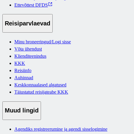
Ettevõttest DFDS
Reisiparvlaevad
Minu broneeringud/Logi sisse
Võta ühendust
Klienditeenindus
KKK
Reisiinfo
Auhinnad
Keskkonnaalased algatused
Täiustatud reisijateabe KKK
Muud lingid
Agendiks registreerumine ja agendi sisselogimine