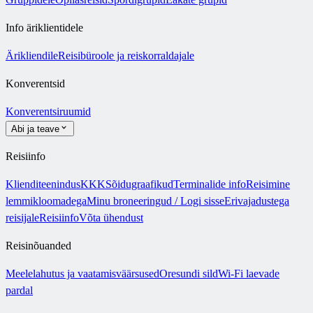
Info äriklientidele
Ärikliendile
Reisibüroole ja reiskorraldajale
Konverentsid
Konverentsiruumid
Abi ja teave
Reisiinfo
Klienditeenindus
KKK
Sõidugraafikud
Terminalide info
Reisimine
lemmikloomadega
Minu broneeringud / Logi sisse
Erivajadustega
reisijale
Reisiinfo
Võta ühendust
Reisinõuanded
Meelelahutus ja vaatamisväärsused
Oresundi sild
Wi-Fi laevade
pardal