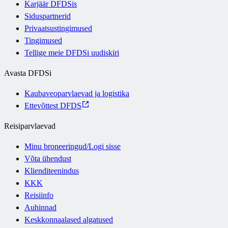
Karjäär DFDSis
Siduspartnerid
Privaatsustingimused
Tingimused
Tellige meie DFDSi uudiskiri
Avasta DFDSi
Kaubaveoparvlaevad ja logistika
Ettevõttest DFDS
Reisiparvlaevad
Minu broneeringud/Logi sisse
Võta ühendust
Klienditeenindus
KKK
Reisiinfo
Auhinnad
Keskkonnaalased algatused