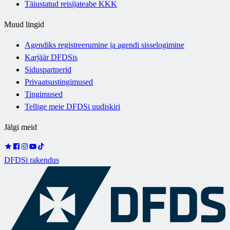
Täiustatud reisijateabe KKK
Muud lingid
Agendiks registreerumine ja agendi sisselogimine
Karjäär DFDSis
Siduspartnerid
Privaatsustingimused
Tingimused
Tellige meie DFDSi uudiskiri
Jälgi meid
DFDSi rakendus