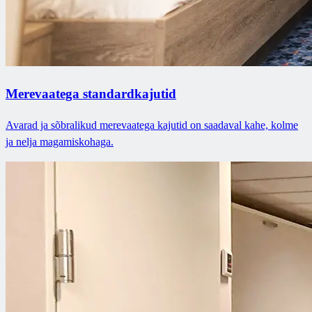
Merevaatega standardkajutid
Avarad ja sõbralikud merevaatega kajutid on saadaval kahe, kolme
ja nelja magamiskohaga.