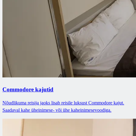
Commodore kajutid
Nõudlikuma reisija jaoks lisab reisile luksust Commodore kajut.
Saadaval kahe üheinimese- või ühe kaheinimesevoodiga.