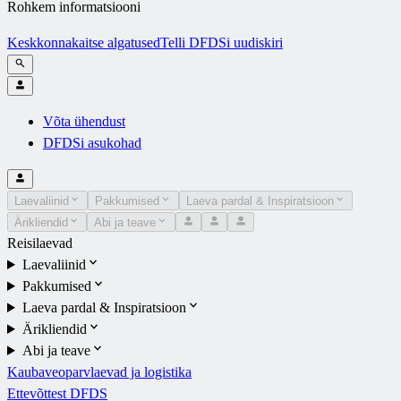
Rohkem informatsiooni
Keskkonnakaitse algatused
Telli DFDSi uudiskiri
Võta ühendust
DFDSi asukohad
Laevaliinid
Pakkumised
Laeva pardal & Inspiratsioon
Ärikliendid
Abi ja teave
Reisilaevad
Laevaliinid
Pakkumised
Laeva pardal & Inspiratsioon
Ärikliendid
Abi ja teave
Kaubaveoparvlaevad ja logistika
Ettevõttest DFDS