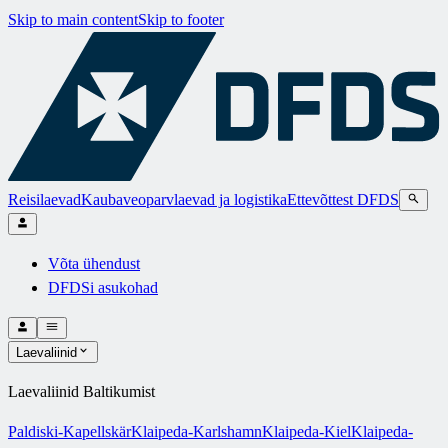
Skip to main content
Skip to footer
Reisilaevad
Kaubaveoparvlaevad ja logistika
Ettevõttest DFDS
Võta ühendust
DFDSi asukohad
Laevaliinid
Laevaliinid Baltikumist
Paldiski-Kapellskär
Klaipeda-Karlshamn
Klaipeda-Kiel
Klaipeda-