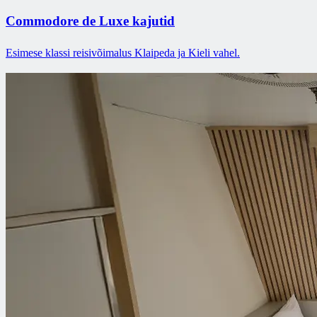
Commodore de Luxe kajutid
Esimese klassi reisivõimalus Klaipeda ja Kieli vahel.