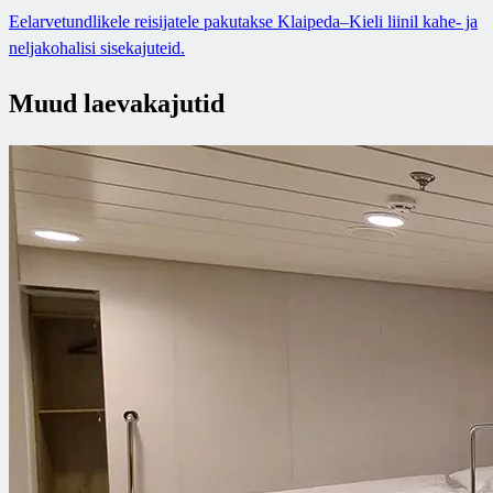
Eelarvetundlikele reisijatele pakutakse Klaipeda–Kieli liinil kahe- ja
neljakohalisi sisekajuteid.
Muud laevakajutid