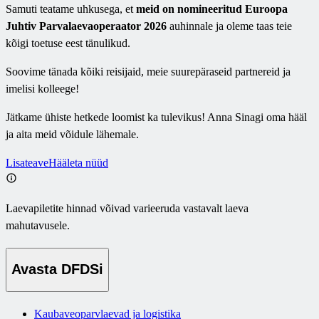
Samuti teatame uhkusega, et
meid on nomineeritud Euroopa
Juhtiv Parvalaevaoperaator 2026
auhinnale ja oleme taas teie
kõigi toetuse eest tänulikud.
Soovime tänada kõiki reisijaid, meie suurepäraseid partnereid ja
imelisi kolleege!
Jätkame ühiste hetkede loomist ka tulevikus! Anna Sinagi oma hääl
ja aita meid võidule lähemale.
Lisateave
Hääleta nüüd
Laevapiletite hinnad võivad varieeruda vastavalt laeva
mahutavusele.
Avasta DFDSi
Kaubaveoparvlaevad ja logistika