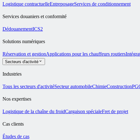
Logistique contractuelle
Entreposage
Services de conditionnement
Services douaniers et conformité
Dédouanement
ICS2
Solutions numériques
Réservation et gestion
Applications pour les chauffeurs routiers
Intégra
Secteurs d'activité
Industries
Tous les secteurs d'activité
Secteur automobile
Chimie
Construction
PG
Nos expertises
Logistique de la chaîne du froid
Cargaison spéciale
Fret de projet
Cas clients
Études de cas