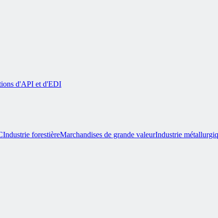
tions d'API et d'EDI
C
Industrie forestière
Marchandises de grande valeur
Industrie métallurgi