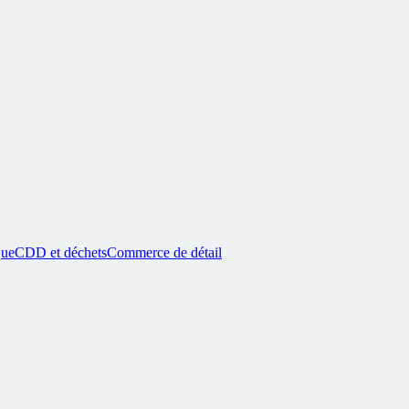
que
CDD et déchets
Commerce de détail