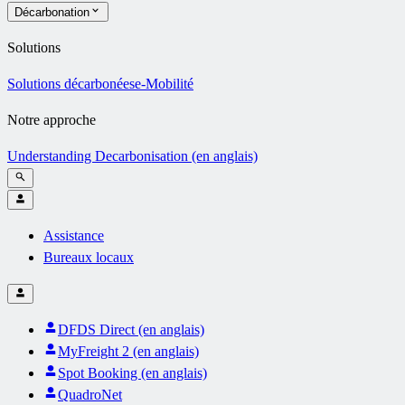
Décarbonation
Solutions
Solutions décarbonées
e-Mobilité
Notre approche
Understanding Decarbonisation (en anglais)
Assistance
Bureaux locaux
DFDS Direct (en anglais)
MyFreight 2 (en anglais)
Spot Booking (en anglais)
QuadroNet