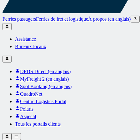
Ferries passagers
Ferries de fret et logistique
À propos (en anglais)
Assistance
Bureaux locaux
DFDS Direct (en anglais)
MyFreight 2 (en anglais)
Spot Booking (en anglais)
QuadroNet
Centric Logistics Portal
Polaris
Aspect4
Tous les portails clients