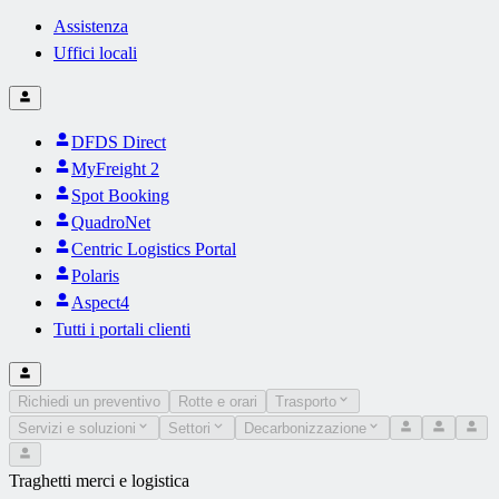
Assistenza
Uffici locali
DFDS Direct
MyFreight 2
Spot Booking
QuadroNet
Centric Logistics Portal
Polaris
Aspect4
Tutti i portali clienti
Richiedi un preventivo
Rotte e orari
Trasporto
Servizi e soluzioni
Settori
Decarbonizzazione
Traghetti merci e logistica