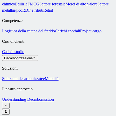
chimico
Edilizia
FMCG
Settore forestale
Merci di alto valore
Settore
metallurgico
RDF e rifiuti
Retail
Competenze
Logistica della catena del freddo
Carichi speciali
Project cargo
Casi di clienti
Casi di studio
Decarbonizzazione
Soluzioni
Soluzioni decarbonizzate
eMobilità
Il nostro approccio
Understanding Decarbonisation